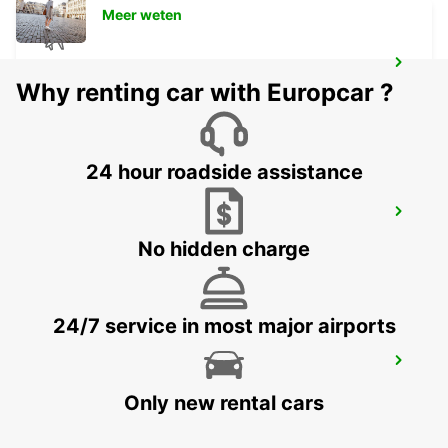
Meer weten
LUCHTHAVEN BERGERAC
Why renting car with Europcar ?
BERGERAC - FRANCE
24 hour roadside assistance
TREINSTATION BERGERAC
BERGERAC - FRANCE
No hidden charge
24/7 service in most major airports
TREINSTATION LIMOGES - SERVICEPUNT
LIMOGES - FRANCE
Only new rental cars