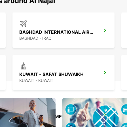
s around Al Najaf
BAGHDAD INTERNATIONAL AIRPORT
BAGHDAD - IRAQ
KUWAIT - SAFAT SHUWAIKH
KUWAIT - KUWAIT
ERBIL AIRPORT MEET AND GREET
ERBIL - IRAQ