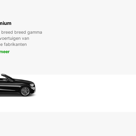
mium
en breed breed gamma
voertuigen van
e fabrikanten
 meer