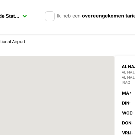
Ik heb een
overeengekomen tari
tional Airport
AL NA
GREE
AL NA
AL NAJ
IRAQ
MA :
DIN:
WOE:
DON:
VRIJ: