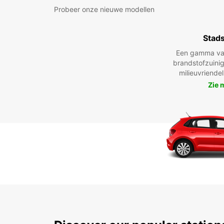
Probeer onze nieuwe modellen
Stad
Een gamma va
brandstofzuinig
milieuvriende
Zie 