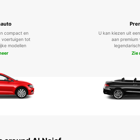
sauto
Pre
n compact en
U kan kiezen uit e
 voertuigen tot
aan premium 
lijke modellen
legendarisch
meer
Zie