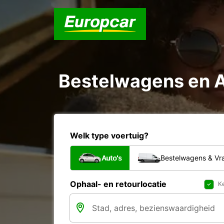
Bestelwagens en Au
Welk type voertuig?
Auto's
Bestelwagens & V
Ophaal- en retourlocatie
Ke