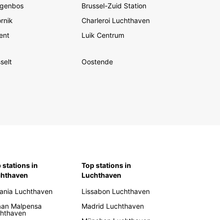
genbos
Brussel-Zuid Station
rnik
Charleroi Luchthaven
ent
Luik Centrum
selt
Oostende
 stations in
Top stations in
chthaven
Luchthaven
ania Luchthaven
Lissabon Luchthaven
aan Malpensa
Madrid Luchthaven
hthaven