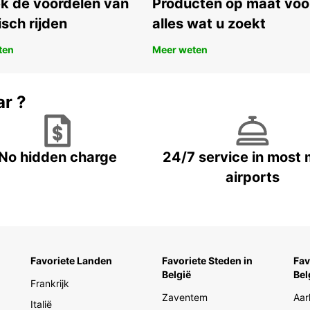
k de voordelen van
Producten op maat voo
Kies v
isch rijden
alles wat u zoekt
tempo
ten
Meer weten
ar ?
No hidden charge
24/7 service in most 
airports
Favoriete Landen
Favoriete Steden in
Fav
België
Bel
Frankrijk
Zaventem
Aar
Italië