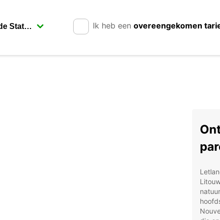
Ik heb een
overeengekomen tari
Ont
par
Letlan
Litou
natuur
hoofd
Nouve