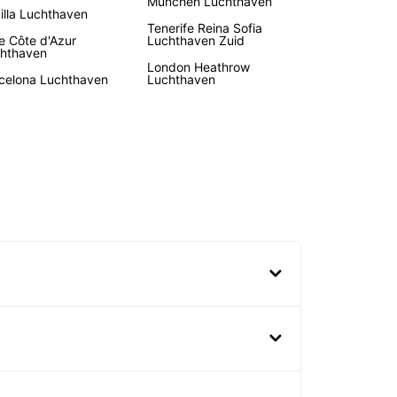
München Luchthaven
illa Luchthaven
Tenerife Reina Sofia
e Côte d'Azur
Luchthaven Zuid
hthaven
London Heathrow
celona Luchthaven
Luchthaven