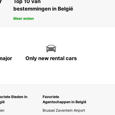
r
Top 10 van
oor Europcar en ontdek Letland op uw eigen
bestemmingen in België
, met comfort en zekerheid.
Meer weten
major
Only new rental cars
oriete Steden in
Favoriete
gië
Agentschappen in België
len
Brussel Zaventem Airport