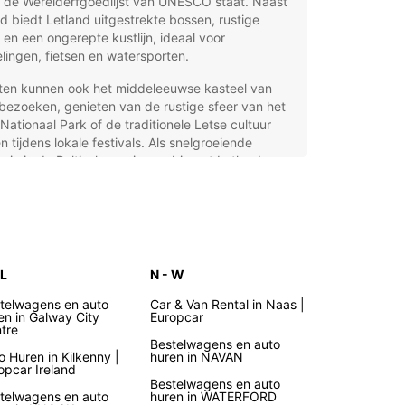
p de Werelderfgoedlijst van UNESCO staat. Naast
d biedt Letland uitgestrekte bossen, rustige
en een ongerepte kustlijn, ideaal voor
ingen, fietsen en watersporten.
sten kunnen ook het middeleeuwse kasteel van
bezoeken, genieten van de rustige sfeer van het
Nationaal Park of de traditionele Letse cultuur
n tijdens lokale festivals. Als snelgroeiende
ie in de Baltische regio combineert Letland
e infrastructuur met een rijke geschiedenis,
or het een aantrekkelijke bestemming is voor
zakenreizigers als vakantiegangers.
o huren in Letland met
 L
N - W
opcar
telwagens en auto
Car & Van Rental in Naas |
en in Galway City
Europcar
tre
uropcar geniet u van een ruim aanbod aan
Bestelwagens en auto
to’s in Letland, perfect afgestemd op uw
o Huren in Kilkenny |
huren in NAVAN
n. Of u nu een compacte stadswagen zoekt voor
opcar Ireland
Bestelwagens en auto
trips in Riga of een ruime SUV voor een
telwagens en auto
huren in WATERFORD
urlijke roadtrip door het platteland, Europcar