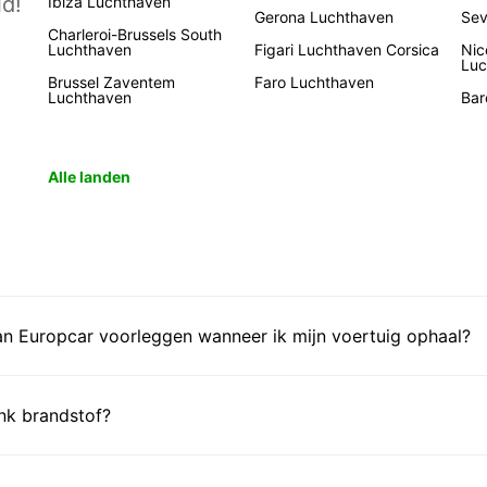
d!
Ibiza Luchthaven
Gerona Luchthaven
Sev
Charleroi-Brussels South
Luchthaven
Figari Luchthaven Corsica
Nic
Luc
Brussel Zaventem
Faro Luchthaven
Luchthaven
Bar
Alle landen
n Europcar voorleggen wanneer ik mijn voertuig ophaal?
ank brandstof?