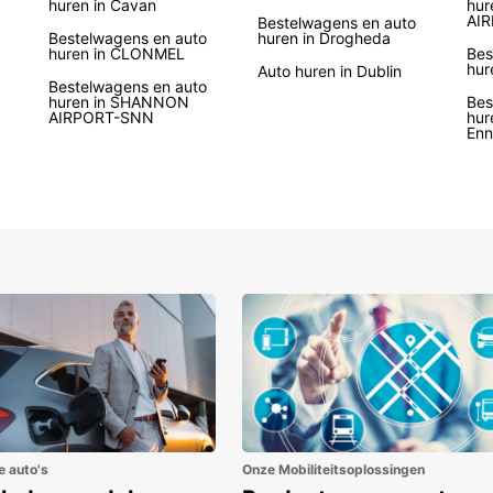
huren in Cavan
hur
AI
heeft 
Bestelwagens en auto
Bestelwagens en auto
huren in Drogheda
modell
huren in CLONMEL
Bes
met zo
hur
Auto huren in Dublin
Bestelwagens en auto
huren in SHANNON
Bes
Onze h
AIRPORT-SNN
hur
kunt u
Enn
voor k
Bovend
luchth
aanko
mogeli
terug 
Bre
SUV
Ele
Een
Oph
Fle
e auto's
Onze Mobiliteitsoplossingen
Mog