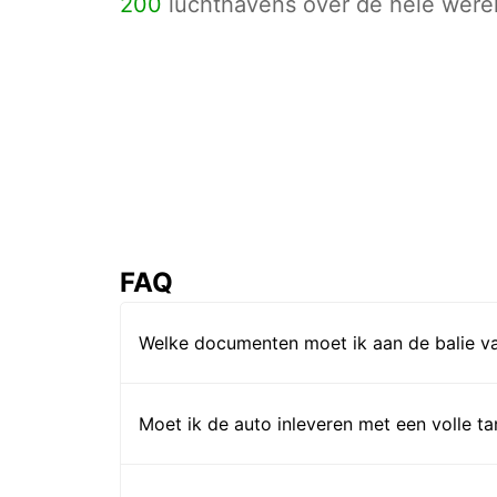
200
luchthavens over de hele werel
FAQ
Welke documenten moet ik aan de balie va
Moet ik de auto inleveren met een volle t