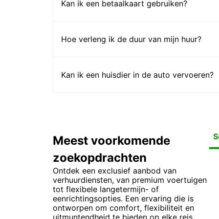
Kan ik een betaalkaart gebruiken?
Hoe verleng ik de duur van mijn huur?
Kan ik een huisdier in de auto vervoeren?
S
Meest voorkomende
zoekopdrachten
Au
Au
Au
Au
Au
Au
Au
Au
Ontdek een exclusief aanbod van
Au
verhuurdiensten, van premium voertuigen
tot flexibele langetermijn- of
eenrichtingsopties. Een ervaring die is
ontworpen om comfort, flexibiliteit en
uitmuntendheid te bieden op elke reis.