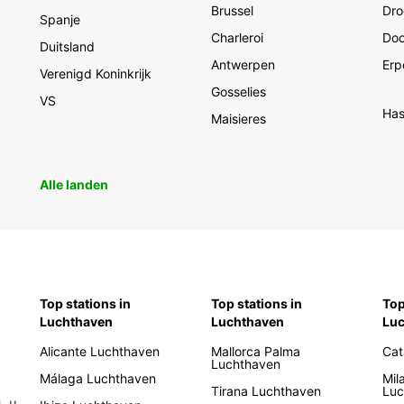
Brussel
Dro
Spanje
Charleroi
Doo
Duitsland
Antwerpen
Erp
Verenigd Koninkrijk
Gosselies
VS
Has
Maisieres
Alle landen
Top stations in
Top stations in
Top
Luchthaven
Luchthaven
Lu
Alicante Luchthaven
Mallorca Palma
Cat
Luchthaven
Málaga Luchthaven
Mil
Tirana Luchthaven
Luc