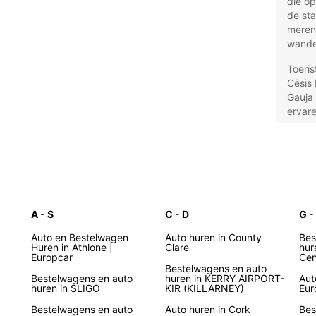
die o
de sta
meren 
wandel
Toeri
Cēsis 
Gauja 
ervare
econom
modern
waardo
zowel 
Aut
A - S
C - D
G -
Eur
Auto en Bestelwagen
Auto huren in County
Bes
Huren in Athlone |
Clare
hur
Europcar
Cen
Met E
Bestelwagens en auto
huurau
Bestelwagens en auto
huren in KERRY AIRPORT-
Aut
wense
huren in SLIGO
KIR (KILLARNEY)
Eur
korte 
Bestelwagens en auto
Auto huren in Cork
Bes
avontu