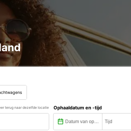
land
rachtwagens
Ophaaldatum en -tijd
er terug naar dezelfde locatie