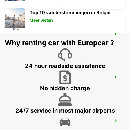
Top 10 van bestemmingen in België
Meer weten
OUARZAZATE AIRPORT
Why renting car with Europcar ?
OUARZAZATE - MOROCCO
24 hour roadside assistance
RABAT AIRPORT
RABAT - MOROCCO
No hidden charge
24/7 service in most major airports
CASABLANCA AIRPORT
CASABLANCA - MOROCCO