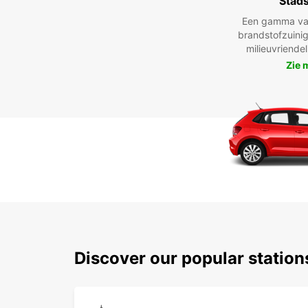
Stad
Een gamma va
brandstofzuinig
milieuvriende
Zie 
Discover our popular statio