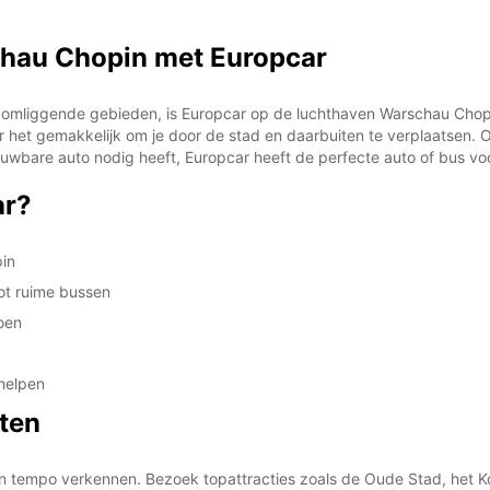
hau Chopin met Europcar
*Met e
These 
 omliggende gebieden, is Europcar op de luchthaven Warschau Chop
r het gemakkelijk om je door de stad en daarbuiten te verplaatsen. Of
rouwbare auto nodig heeft, Europcar heeft de perfecte auto of bus voo
ar?
in
ot ruime bussen
oen
 helpen
ten
n tempo verkennen. Bezoek topattracties zoals de Oude Stad, het Kon