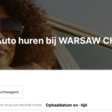
Auto huren bij WARSAW 
rachtwagens
Ophaaldatum en -tijd
er terug naar dezelfde locatie