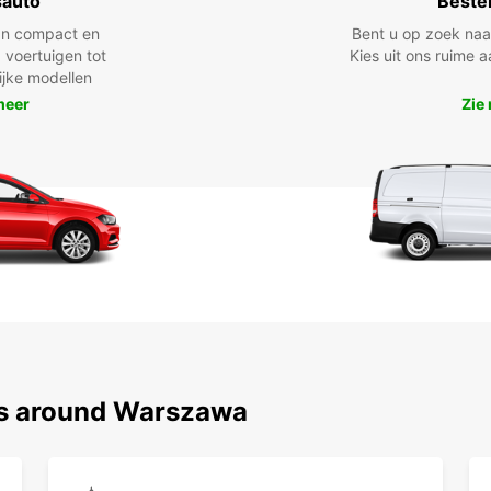
sauto
Beste
n compact en
Bent u op zoek na
 voertuigen tot
Kies uit ons ruime
lijke modellen
meer
Zie
ns around Warszawa