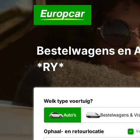
Bestelwagens en 
*RY*
Welk type voertuig?
Auto's
Bestelwagens & V
Ophaal- en retourlocatie
Ke