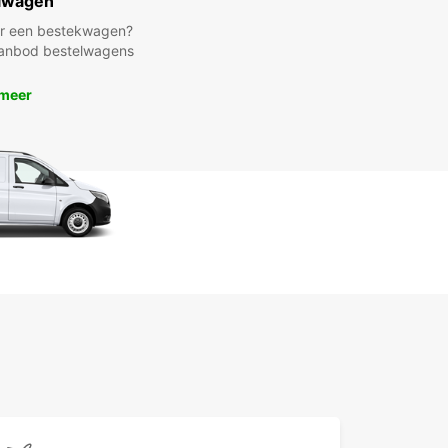
lwagen
ar een bestekwagen?
 aanbod bestelwagens
 meer