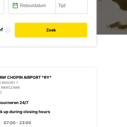
ef
Zoek
W CHOPIN AIRPORT *RY*
 I WIGURY 1
6 WARSZAWA
D
tourneren 24/7
ck up during closing hours
07:00 - 23:00