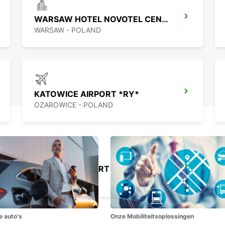
WARSAW HOTEL NOVOTEL CENTRUM MPOINT
WARSAW - POLAND
KATOWICE AIRPORT *RY*
OZAROWICE - POLAND
KRAKOW AIRPORT *RY*
BALICE - POLAND
e auto's
Onze Mobiliteitsoplossingen