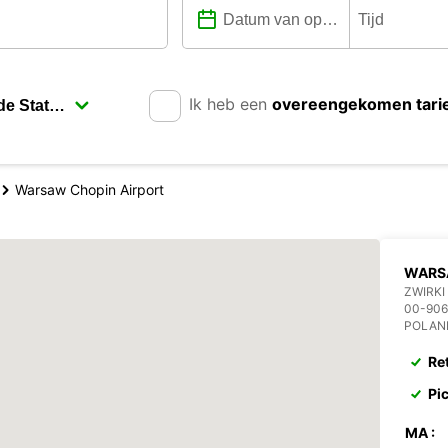
Ik heb een
overeengekomen tari
Warsaw Chopin Airport
WARSA
ZWIRKI
00-90
POLAN
Re
Pi
MA :