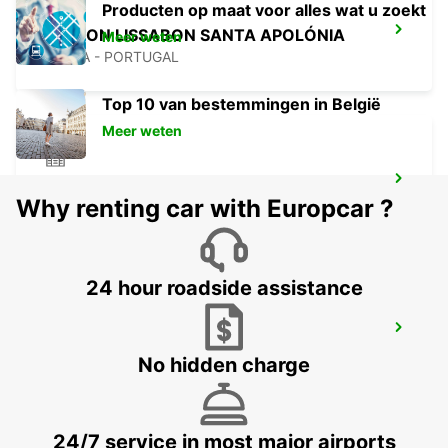
Producten op maat voor alles wat u zoekt
STATION LISSABON SANTA APOLÓNIA
Meer weten
LISBOA - PORTUGAL
Top 10 van bestemmingen in België
Meer weten
LISSABON STADSCENTRUM
Why renting car with Europcar ?
LISBOA - PORTUGAL
24 hour roadside assistance
LISSABON CASTILHO
LISBOA - PORTUGAL
No hidden charge
24/7 service in most major airports