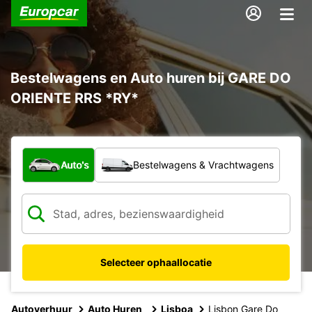
Bestelwagens en Auto huren bij GARE DO
ORIENTE RRS *RY*
Welk type voertuig?
Auto's
Bestelwagens & Vrachtwagens
Selecteer ophaallocatie
Autoverhuur
Auto Huren
Lisboa
Lisbon Gare Do