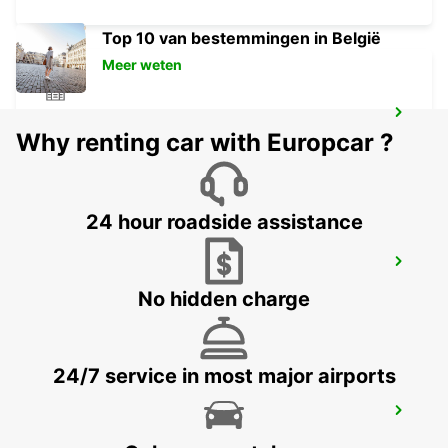
Top 10 van bestemmingen in België
Meer weten
AVRANCHES
Why renting car with Europcar ?
ST SENIER SOUS AVRANCHES - FRANCE
24 hour roadside assistance
TREINSTATION CAEN
CAEN - FRANCE
No hidden charge
24/7 service in most major airports
CHERBOURG
CHERBOURG - FRANCE