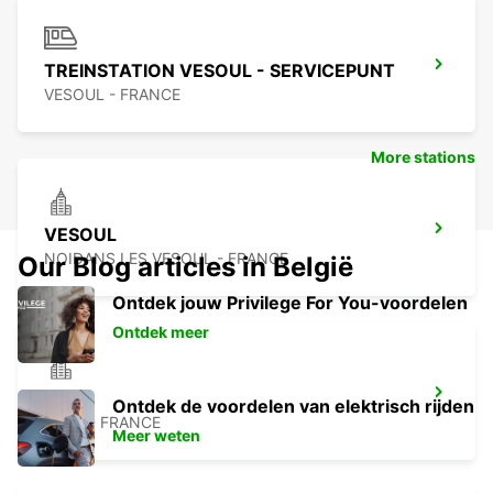
TREINSTATION VESOUL - SERVICEPUNT
VESOUL - FRANCE
More stations
VESOUL
NOIDANS LES VESOUL - FRANCE
Our Blog articles in België
Ontdek jouw Privilege For You-voordelen
Ontdek meer
DOLE
Ontdek de voordelen van elektrisch rijden
DOLE - FRANCE
Meer weten