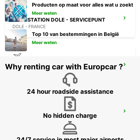
Producten op maat voor alles wat u zoekt
Meer weten
TREINSTATION DOLE - SERVICEPUNT
DOLE - FRANCE
Top 10 van bestemmingen in België
Meer weten
Why renting car with Europcar ?
LUCHTHAVEN DOLE
TAVAUX - FRANCE
24 hour roadside assistance
DIJON CAP NORD
No hidden charge
DIJON - FRANCE
24/7 service in most major airports