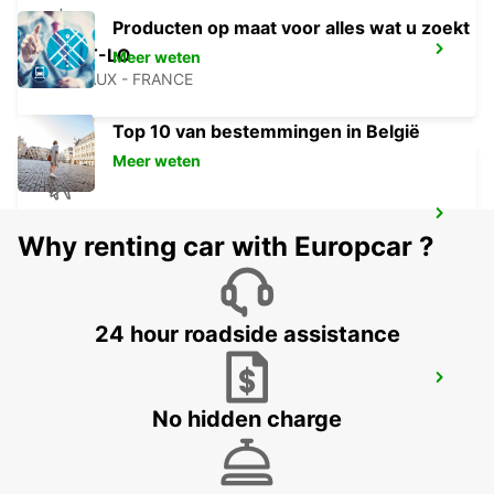
Producten op maat voor alles wat u zoekt
SAINT-LO
Meer weten
AGNEAUX - FRANCE
Top 10 van bestemmingen in België
Meer weten
LUCHTHAVEN GUERNSEY
Why renting car with Europcar ?
GUERNSEY - UNITED KINGDOM
24 hour roadside assistance
BAYEUX VAUCELLES
VAUCELLES - FRANCE
No hidden charge