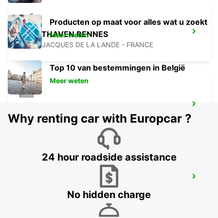
Producten op maat voor alles wat u zoekt
LUCHTHAVEN RENNES
Meer weten
SAINT JACQUES DE LA LANDE - FRANCE
Top 10 van bestemmingen in België
Meer weten
TREINSTATION RENNES
Why renting car with Europcar ?
RENNES - FRANCE
24 hour roadside assistance
RENNES CESSON-SEVIGNE
CESSON SEVIGNE - FRANCE
No hidden charge