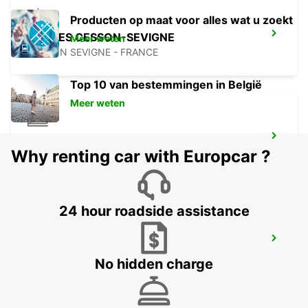
Producten op maat voor alles wat u zoekt
RENNES CESSON-SEVIGNE
Meer weten
CESSON SEVIGNE - FRANCE
Top 10 van bestemmingen in België
Meer weten
TREINSTATION RENNES
Why renting car with Europcar ?
RENNES - FRANCE
24 hour roadside assistance
CARENTAN
CARENTAN - FRANCE
No hidden charge