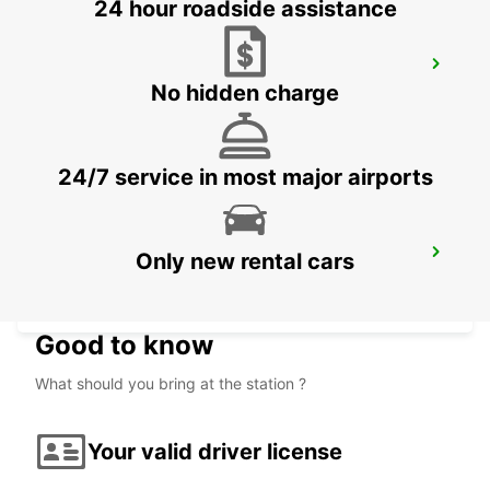
24 hour roadside assistance
TREINSTATION SAINT-ETIENNE -
SERVICEPUNT
No hidden charge
ST ETIENNE - FRANCE
24/7 service in most major airports
TREINSTATION BOURG-EN-BRESSE -
Only new rental cars
SERVICEPUNT
BOURG EN BRESSE - FRANCE
Good to know
What should you bring at the station ?
Your valid driver license