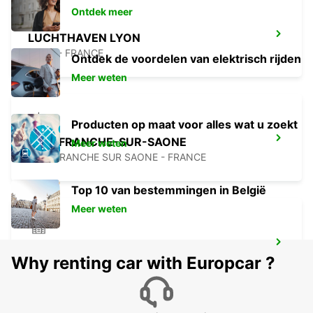
Ontdek meer
LUCHTHAVEN LYON
LYON - FRANCE
Ontdek de voordelen van elektrisch rijden
Meer weten
Producten op maat voor alles wat u zoekt
VILLEFRANCHE-SUR-SAONE
Meer weten
VILLEFRANCHE SUR SAONE - FRANCE
Top 10 van bestemmingen in België
Meer weten
SAINT-ETIENNE
Why renting car with Europcar ?
SAINT ETIENNE - FRANCE