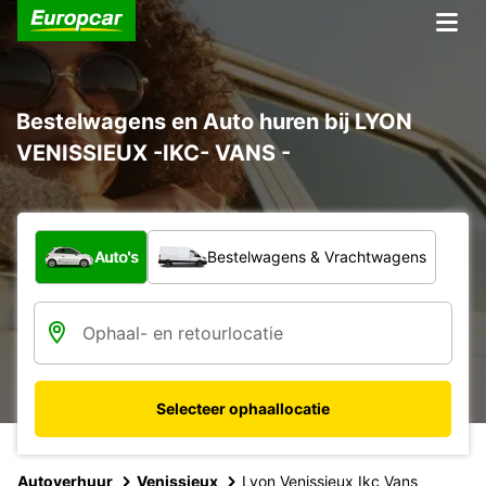
Bestelwagens en Auto huren bij LYON
VENISSIEUX -IKC- VANS -
Welk type voertuig?
Auto's
Bestelwagens & Vrachtwagens
Selecteer ophaallocatie
Autoverhuur
Venissieux
Lyon Venissieux Ikc Vans