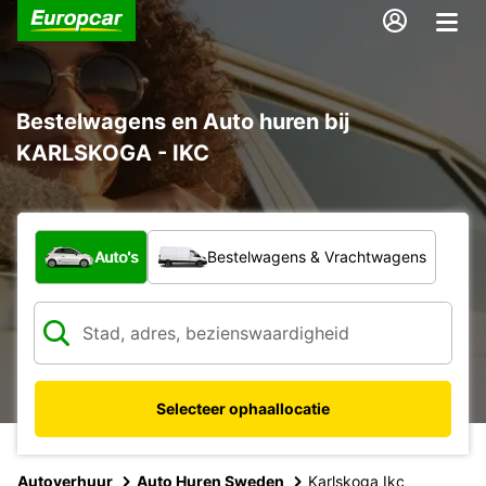
Bestelwagens en Auto huren bij
KARLSKOGA - IKC
Welk type voertuig?
Auto's
Bestelwagens & Vrachtwagens
Selecteer ophaallocatie
Autoverhuur
Auto Huren Sweden
Karlskoga Ikc