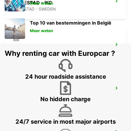
MARIESTAD - IKC
Meer weten
MARIESTAD - SWEDEN
Top 10 van bestemmingen in België
Meer weten
MOTALA
Why renting car with Europcar ?
MOTALA - SWEDEN
24 hour roadside assistance
LUDVIKA
LUDVIKA - SWEDEN
No hidden charge
24/7 service in most major airports