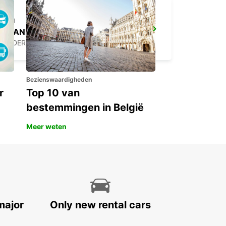
SCANIA SODERTALJE BYGGNAD 150
SODERTALJE - SWEDEN
Bezienswaardigheden
r
Top 10 van
bestemmingen in België
Meer weten
major
Only new rental cars