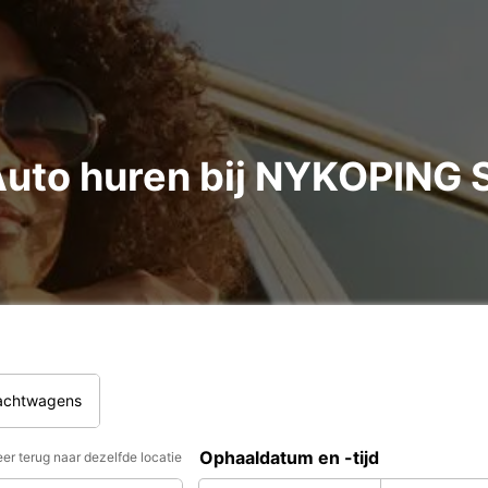
Auto huren bij NYKOPIN
rachtwagens
Ophaaldatum en -tijd
er terug naar dezelfde locatie