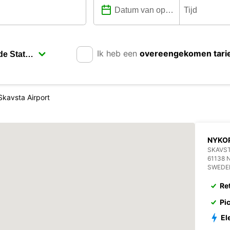
Ik heb een
overeengekomen tari
kavsta Airport
NYKOP
SKAVST
61138 
SWEDE
Re
Pi
El