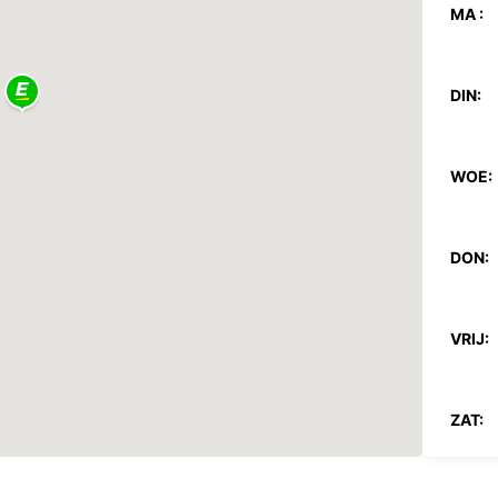
MA :
DIN:
WOE:
DON:
VRIJ:
ZAT:
ZON: