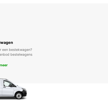
lwagen
ar een bestekwagen?
 aanbod bestelwagens
 meer