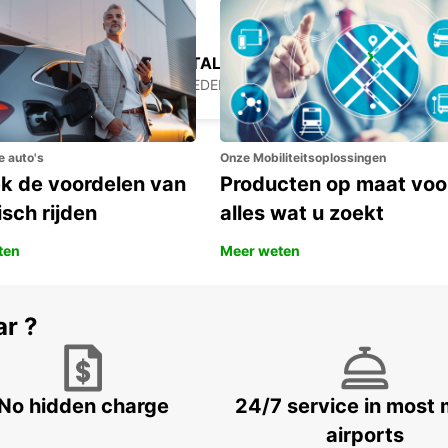
SCANIA SODERTALJE BYGGNAD 210
SODERTALJE - SWEDEN
e auto's
Onze Mobiliteitsoplossingen
k de voordelen van
Producten op maat voo
isch rijden
alles wat u zoekt
ten
Meer weten
ar ?
No hidden charge
24/7 service in most 
airports