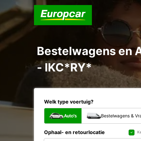
Bestelwagens en 
- IKC*RY*
Welk type voertuig?
Auto's
Bestelwagens & V
Ophaal- en retourlocatie
Ke