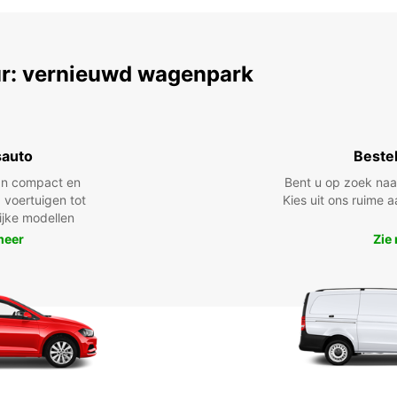
r: vernieuwd wagenpark
sauto
Beste
n compact en
Bent u op zoek na
 voertuigen tot
Kies uit ons ruime
lijke modellen
meer
Zie