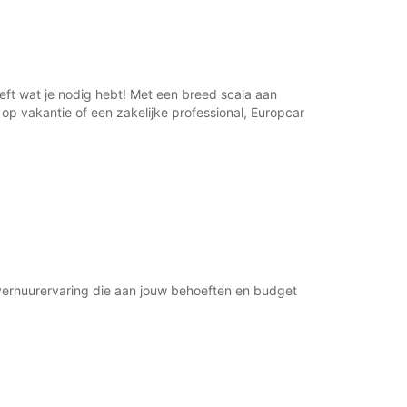
00:01 - 23:59*
xtra kosten
opening hours may vary due to public holidays.
ft wat je nodig hebt! Met een breed scala aan
+46 (10) 4974646
 op vakantie of een zakelijke professional, Europcar
Routebeschrijving
overhuurervaring die aan jouw behoeften en budget