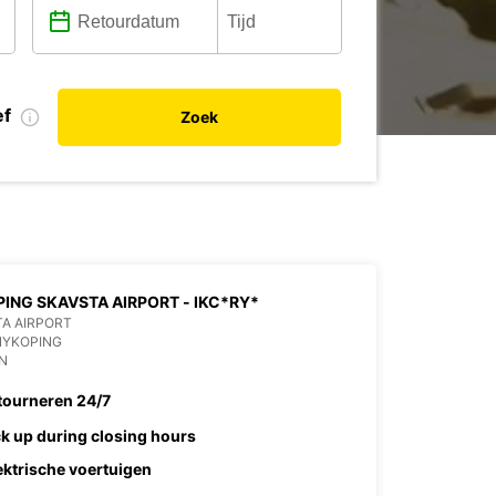
ef
Zoek
ING SKAVSTA AIRPORT - IKC*RY*
A AIRPORT
NYKOPING
N
tourneren 24/7
ck up during closing hours
ektrische voertuigen