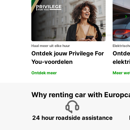
SCANIA SODERTALJE CK 3
SODERTALJE - SWEDEN
Haal meer uit elke huur
Elektrisch
Ontdek jouw Privilege For
Ontde
You-voordelen
elektr
Ontdek meer
Meer we
Why renting car with Europc
24 hour roadside assistance