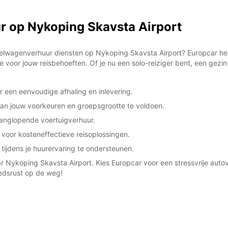
*Met e
r op Nykoping Skavsta Airport
These 
elwagenverhuur diensten op Nykoping Skavsta Airport? Europcar hee
ie voor jouw reisbehoeften. Of je nu een solo-reiziger bent, een gezin
 een eenvoudige afhaling en inlevering.
aan jouw voorkeuren en groepsgrootte te voldoen.
langlopende voertuigverhuur.
 voor kosteneffectieve reisoplossingen.
 tijdens je huurervaring te ondersteunen.
aar Nykoping Skavsta Airport. Kies Europcar voor een stressvrije aut
edsrust op de weg!