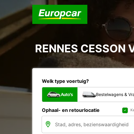
RENNES CESSON V
Welk type voertuig?
Auto's
Bestelwagens & V
Ophaal- en retourlocatie
Ke