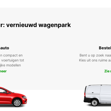
r: vernieuwd wagenpark
sauto
Beste
n compact en
Bent u op zoek na
 voertuigen tot
Kies uit ons ruime
lijke modellen
meer
Zie