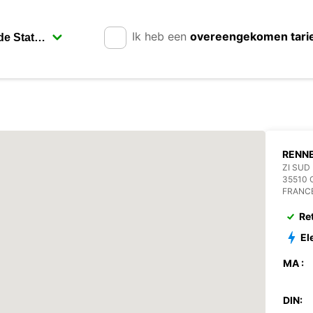
Ik heb een
overeengekomen tari
RENN
ZI SUD
35510 
FRANC
Re
El
MA :
DIN: