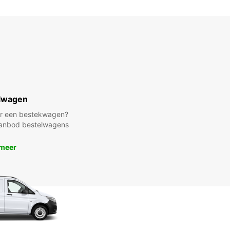
lwagen
ar een bestekwagen?
 aanbod bestelwagens
 meer