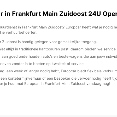
ZON:
r in Frankfurt Main Zuidoost 24U Ope
*Met e
These 
rdienst in Frankfurt Main Zuidoost? Europcar heeft wat je nodig he
l je verhuurbehoeften.
n Zuidoost is handig gelegen voor gemakkelijke toegang.
et altijd in traditionele kantooruren past, daarom bieden we service
id aan goed onderhouden auto’s en bestelwagens die aan jouw indivi
ieven zonder in te boeten op kwaliteit of service.
dag, een week of langer nodig hebt, Europcar biedt flexibele verhuur
een kortetermijnverhuur of een bezoeker die vervoer nodig heeft tijde
er je huur met Europcar in Frankfurt Main Zuidoost vandaag nog!