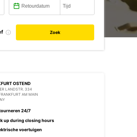
ef
Zoek
KFURT OSTEND
ER LANDSTR. 334
FRANKFURT AM MAIN
NY
tourneren 24/7
ck up during closing hours
ektrische voertuigen