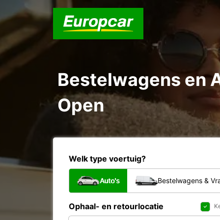
Bestelwagens en Au
Open
Welk type voertuig?
Auto's
Bestelwagens & V
Ophaal- en retourlocatie
Ke