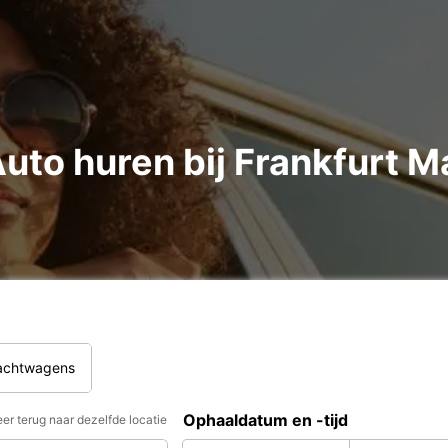
to huren bij Frankfurt M
rachtwagens
Ophaaldatum en -tijd
er terug naar dezelfde locatie