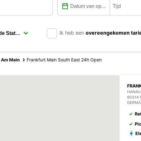
Ik heb een
overeengekomen tari
t Am Main
Frankfurt Main South East 24h Open
FRAN
HANAU
60314 
GERMA
Re
Pi
El