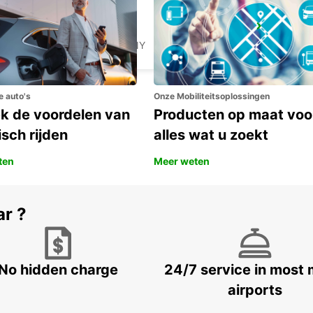
LANGEN
LANGEN - GERMANY
e auto's
Onze Mobiliteitsoplossingen
k de voordelen van
Producten op maat voo
isch rijden
alles wat u zoekt
ten
Meer weten
ar ?
No hidden charge
24/7 service in most 
airports