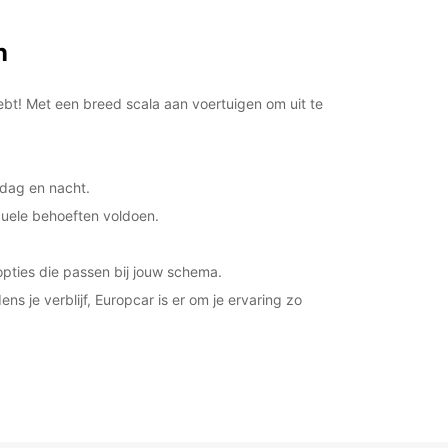
09:00 - 11:00
00:01 - 08:59*
11:01 - 23:59*
n
xtra kosten
opening hours may vary due to public holidays.
bt! Met een breed scala aan voertuigen om uit te
+49 (69) 9421560
 dag en nacht.
Routebeschrijving
duele behoeften voldoen.
opties die passen bij jouw schema.
ns je verblijf, Europcar is er om je ervaring zo