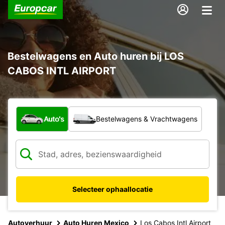
Bestelwagens en Auto huren bij LOS
CABOS INTL AIRPORT
Welk type voertuig?
Auto's
Bestelwagens & Vrachtwagens
Selecteer ophaallocatie
Autoverhuur
Auto Huren Mexico
Los Cabos Intl Airport