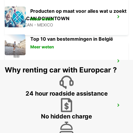
Producten op maat voor alles wat u zoekt
CULIACAN DOWNTOWN
Meer weten
CULIACAN - MEXICO
Top 10 van bestemmingen in België
Meer weten
MAZATLAN - HOTEL RIU EMERALD BAY
Why renting car with Europcar ?
MAZATLAN - MEXICO
24 hour roadside assistance
MAZATLAN DOWNTOWN
MAZATLAN - MEXICO
No hidden charge