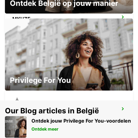
Ontdek België op jouw manier
MKUZE
KWAZULU NATAL - SOUTH AFRICA
PIETERMARITZBURG AIRPORT
PIETERMARITZBURG - SOUTH AFRICA
Privilege For You
Our Blog articles in België
WITBANK
WITBANK - SOUTH AFRICA
Ontdek jouw Privilege For You-voordelen
Ontdek meer