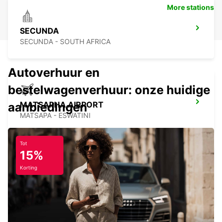
More stations
SECUNDA
SECUNDA - SOUTH AFRICA
Autoverhuur en
bestelwagenverhuur: onze huidige
MATSAPHA AIRPORT
aanbiedingen
MATSAPA - ESWATINI
Tot
15%
Korting
MBABANE DOWNTOWN
MBABANE - ESWATINI