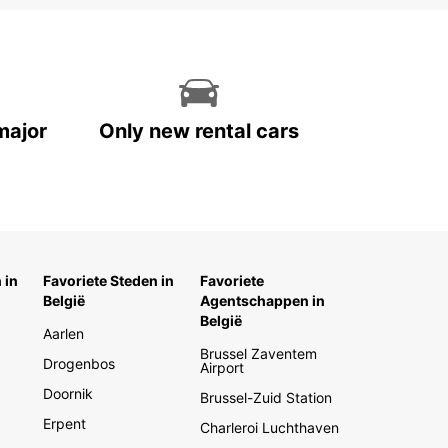
major
Only new rental cars
 in
Favoriete Steden in
Favoriete
België
Agentschappen in
België
Aarlen
Brussel Zaventem
Drogenbos
Airport
Doornik
Brussel-Zuid Station
Erpent
Charleroi Luchthaven