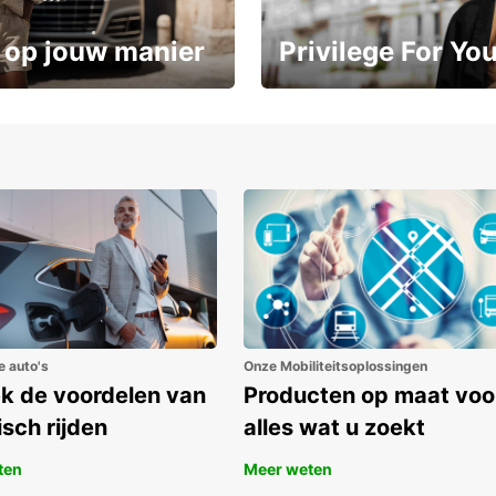
 op jouw manier
Privilege For Yo
Geniet vanaf dag één van exc
ot 15%
voordelen
e auto's
Onze Mobiliteitsoplossingen
k de voordelen van
Producten op maat voo
isch rijden
alles wat u zoekt
ten
Meer weten