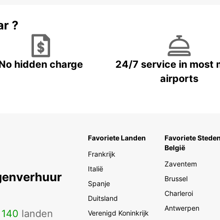
ar ?
No hidden charge
24/7 service in most 
airports
Favoriete Landen
Favoriete Steden
België
Frankrijk
Zaventem
Italië
genverhuur
Brussel
Spanje
Charleroi
Duitsland
Antwerpen
n
140
landen
Verenigd Koninkrijk