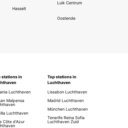
Luik Centrum
Hasselt
Oostende
 stations in
Top stations in
chthaven
Luchthaven
ania Luchthaven
Lissabon Luchthaven
aan Malpensa
Madrid Luchthaven
hthaven
München Luchthaven
illa Luchthaven
Tenerife Reina Sofia
e Côte d'Azur
Luchthaven Zuid
hthaven