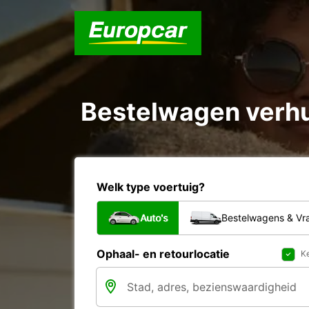
Bestelwagen verhuu
Welk type voertuig?
Auto's
Bestelwagens & V
Ophaal- en retourlocatie
Ke