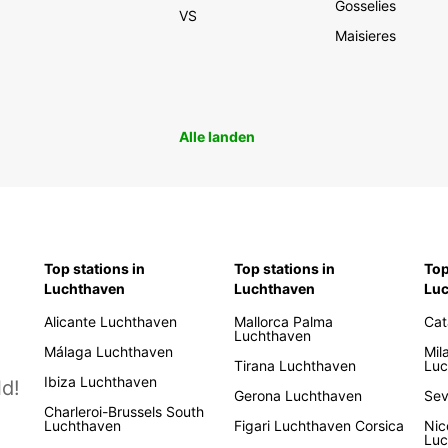
Gosselies
VS
Maisieres
Alle landen
Top stations in
Top stations in
Top
Luchthaven
Luchthaven
Lu
Alicante Luchthaven
Mallorca Palma
Cat
Luchthaven
Málaga Luchthaven
Mil
Tirana Luchthaven
Luc
Ibiza Luchthaven
d!
Gerona Luchthaven
Sev
Charleroi-Brussels South
Luchthaven
Figari Luchthaven Corsica
Nic
Luc