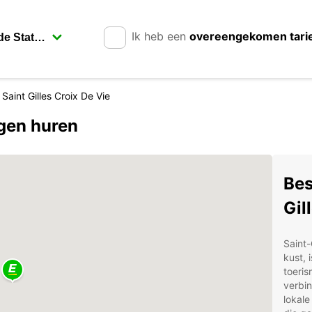
Ik heb een
overeengekomen tari
Saint Gilles Croix De Vie
agen huren
Bes
Gil
Saint-
kust, 
toeris
verbin
lokale