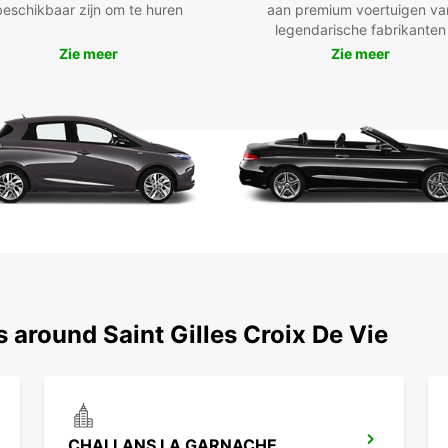
beschikbaar zijn om te huren
aan premium voertuigen va
stadsc
legendarische fabrikanten
onze g
Zie meer
Zie meer
klante
Bovend
extra 
Rui
van
Ges
com
Spe
Sol
Mee
Een
ser
s around Saint Gilles Croix De Vie
Ver
Eénr
CHALLANS LA GARNACHE