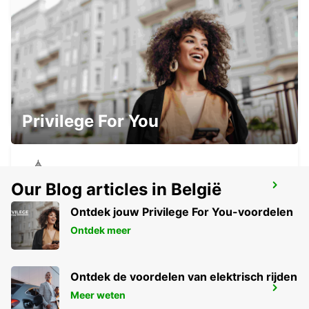
PORDENONE
PORDENONE - ITALY
Privilege For You
Our Blog articles in België
AVIANO - MILITAIRE BASIS
AVIANO - ITALY
Ontdek jouw Privilege For You-voordelen
Ontdek meer
Ontdek de voordelen van elektrisch rijden
VICENZA - MILITAIRE BASIS
Meer weten
VICENZA - ITALY