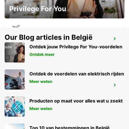
KERPEN SINDORF - GERMANY
Privilege For You
Our Blog articles in België
LUCHTHAVEN CHARLEROI BRUSSELS
SOUTH
Ontdek jouw Privilege For You-voordelen
GOSSELIES - BELGIUM
Ontdek meer
Ontdek de voordelen van elektrisch rijden
Meer weten
CHARLEROI CENTRUM
JUMET - BELGIUM
Producten op maat voor alles wat u zoekt
Meer weten
Top 10 van bestemmingen in België