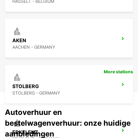
HASSELT - BELGIUM
AKEN
AACHEN - GERMANY
More stations
STOLBERG
STOLBERG - GERMANY
Autoverhuur en
bestelwagenverhuur: onze huidige
ERKELENZ
aanbiedingen