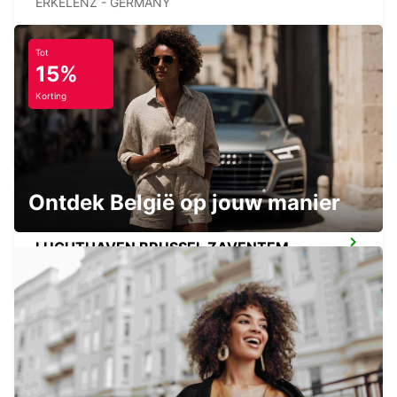
ERKELENZ - GERMANY
Tot
15%
Korting
BRUSSEL ZAVENTEM STAD
ZAVENTEM - BELGIUM
Ontdek België op jouw manier
LUCHTHAVEN BRUSSEL ZAVENTEM
ZAVENTEM - BELGIUM
KERPEN SINDORF