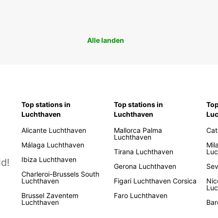
Alle landen
Top stations in
Top stations in
Top
Luchthaven
Luchthaven
Lu
Alicante Luchthaven
Mallorca Palma
Cat
Luchthaven
Málaga Luchthaven
Mil
Tirana Luchthaven
Luc
Ibiza Luchthaven
d!
Gerona Luchthaven
Sev
Charleroi-Brussels South
Luchthaven
Figari Luchthaven Corsica
Nic
Luc
Brussel Zaventem
Faro Luchthaven
Luchthaven
Bar