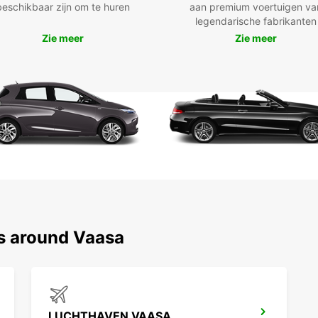
beschikbaar zijn om te huren
aan premium voertuigen va
miniva
legendarische fabrikanten
hybri
Zie meer
Zie meer
aangep
Onze h
zoals 
treins
starte
boekin
klikke
kort t
mogeli
Gro
Ele
Han
ns around Vaasa
Pic
Een
Kor
One
LUCHTHAVEN VAASA