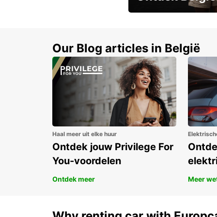
Boek vroeg en bespaar t
Our Blog articles in België
Haal meer uit elke huur
Elektrisch
Ontdek jouw Privilege For
Ontde
You-voordelen
elektr
Ontdek meer
Meer we
Why renting car with Europc