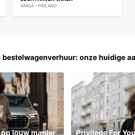
VAASA - FINLAND
Kies v
een be
reisbe
 bestelwagenverhuur: onze huidige a
 op jouw manier
Privilege For Yo