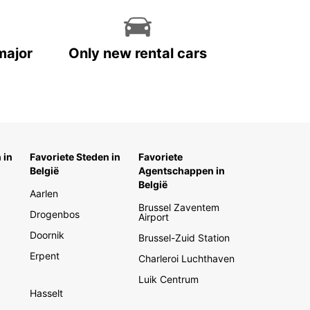
major
Only new rental cars
 in
Favoriete Steden in
Favoriete
België
Agentschappen in
België
Aarlen
Brussel Zaventem
Drogenbos
Airport
Doornik
Brussel-Zuid Station
Erpent
Charleroi Luchthaven
Luik Centrum
Hasselt