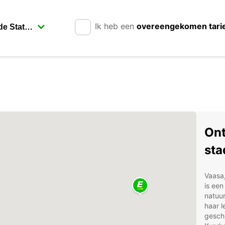
Ik heb een
overeengekomen tari
Ont
sta
Vaasa,
is een
natuur
haar l
gesch