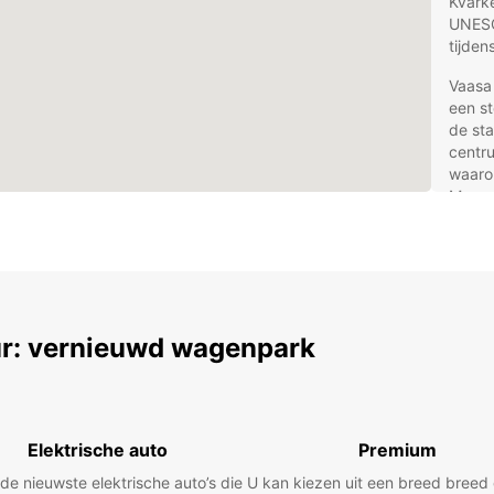
Kvarke
UNESC
tijden
Vaasa
een s
de sta
centru
waaro
Museum
kunst.
combi
voorzi
Voo
r: vernieuwd wagenpark
bij
Met Eu
uw ver
Elektrische auto
Premium
biedt 
stads
 de nieuwste elektrische auto’s die
U kan kiezen uit een breed bree
SUV, e