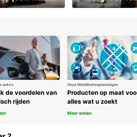
Geniet vanaf dag één van exc
ot 15%
voordelen
e auto's
Onze Mobiliteitsoplossingen
k de voordelen van
Producten op maat voo
isch rijden
alles wat u zoekt
ten
Meer weten
ar ?