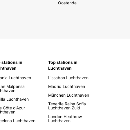
Oostende
 stations in
Top stations in
chthaven
Luchthaven
ania Luchthaven
Lissabon Luchthaven
aan Malpensa
Madrid Luchthaven
hthaven
München Luchthaven
illa Luchthaven
Tenerife Reina Sofia
e Côte d'Azur
Luchthaven Zuid
hthaven
London Heathrow
celona Luchthaven
Luchthaven