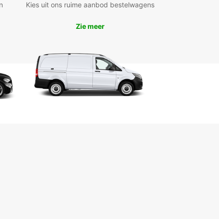
n
Kies uit ons ruime aanbod bestelwagens
n zoekt. Daarnaast kunt u kiezen uit elektrische,
de, handgeschakelde of automatische modellen,
Zie meer
ast aan uw voorkeur en rijstijl.
uurauto’s zijn beschikbaar op handige locaties
het stadscentrum, de luchthaven en het
tation, zodat u snel en gemakkelijk uw reis kunt
n. Dankzij onze gebruiksvriendelijke online
gsservice regelt u uw huurwagen in enkele
n. Europcar biedt flexibele huuropties aan, van
ot lang verblijf, en ook one-way verhuur is
jk, wat ideaal is voor doorreizen.
ot aanbod aan merken en modellen
ktrische en hybride voertuigen beschikbaar
dgeschakeld en automaat
k-up op luchthaven, station en stad
voudige online reservering
tlopende en langlopende huur
-way verhuur mogelijk