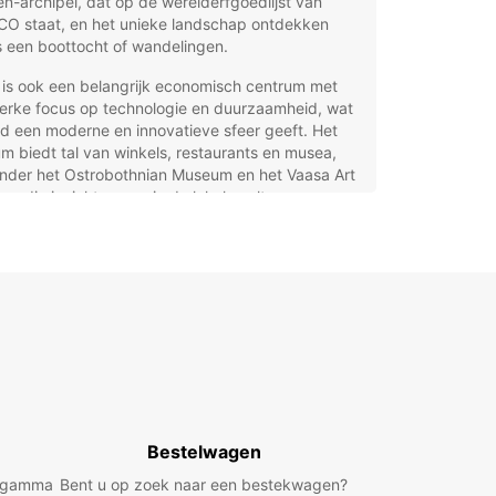
n-archipel, dat op de werelderfgoedlijst van
O staat, en het unieke landschap ontdekken
s een boottocht of wandelingen.
 is ook een belangrijk economisch centrum met
terke focus op technologie en duurzaamheid, wat
d een moderne en innovatieve sfeer geeft. Het
m biedt tal van winkels, restaurants en musea,
nder het Ostrobothnian Museum en het Vaasa Art
, die inzicht geven in de lokale cultuur en
 Of u nu voor zaken of plezier reist, Vaasa
neert de charme van een kleine stad met de
eningen van een groter stedelijk gebied.
rdelen van een auto huren
 Europcar in Vaasa
ropcar geniet u van flexibiliteit en comfort tijdens
blijf in Vaasa. Onze ruime selectie van voertuigen
Bestelwagen
voor elk wat wils, of u nu een compacte
wagen, een ruime gezinswagen, een robuuste
d gamma
Bent u op zoek naar een bestekwagen?
en luxe auto, een sportwagen of een praktische