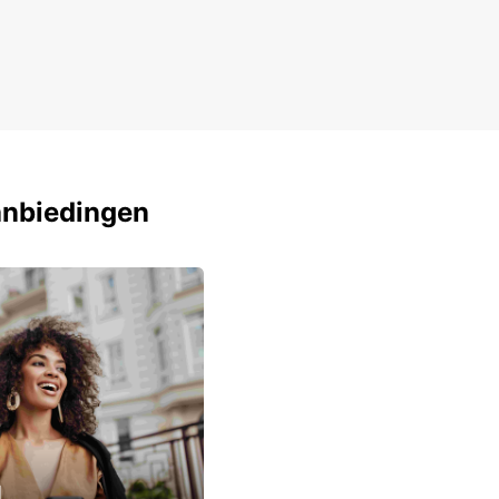
oor Europcar in Vaasa en ervaar het gemak van
trouwbare huurauto die perfect aansluit bij uw
hoeften.
anbiedingen
u