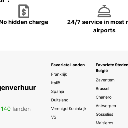
No hidden charge
24/7 service in most 
airports
Favoriete Landen
Favoriete Steden
België
Frankrijk
Zaventem
Italië
genverhuur
Brussel
Spanje
Charleroi
Duitsland
Antwerpen
n
140
landen
Verenigd Koninkrijk
Gosselies
VS
Maisieres