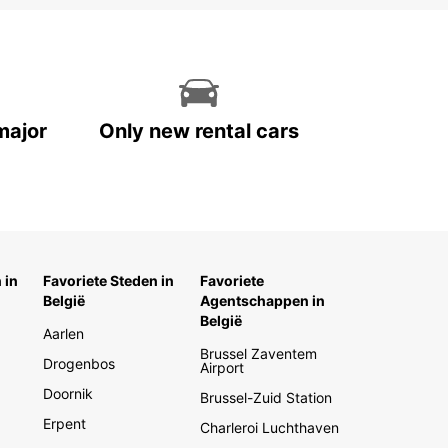
major
Only new rental cars
 in
Favoriete Steden in
Favoriete
België
Agentschappen in
België
Aarlen
Brussel Zaventem
Drogenbos
Airport
Doornik
Brussel-Zuid Station
Erpent
Charleroi Luchthaven