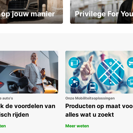
 op jouw manier
Privilege For Yo
Geniet vanaf dag één van exc
ot 15%
voordelen
e auto's
Onze Mobiliteitsoplossingen
k de voordelen van
Producten op maat voo
isch rijden
alles wat u zoekt
ten
Meer weten