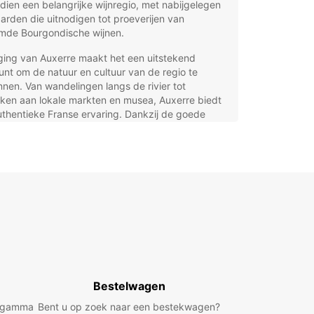
ien een belangrijke wijnregio, met nabijgelegen
arden die uitnodigen tot proeverijen van
mde Bourgondische wijnen.
ging van Auxerre maakt het een uitstekend
unt om de natuur en cultuur van de regio te
nen. Van wandelingen langs de rivier tot
ken aan lokale markten en musea, Auxerre biedt
thentieke Franse ervaring. Dankzij de goede
baarheid via de A6 en het treinennetwerk is de
akkelijk te bereiken, maar om de regio optimaal
tdekken, is een huurwagen onmisbaar.
ideale huurwagen bij
opcar in Auxerre
ar biedt een uitgebreid aanbod aan huurauto’s in
e die passen bij elke behoefte en elk budget. Of
een compacte stadsauto zoekt om makkelijk door
Bestelwagen
lle straatjes te navigeren, een ruime
wagen voor een comfortabele roadtrip, of een
d gamma
Bent u op zoek naar een bestekwagen?