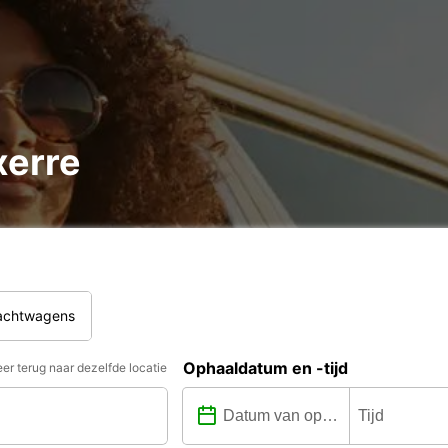
xerre
rachtwagens
Ophaaldatum en -tijd
er terug naar dezelfde locatie