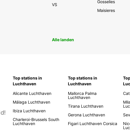
Gosselies
VS
Maisieres
Alle landen
Top stations in
Top stations in
Top
Luchthaven
Luchthaven
Lu
Alicante Luchthaven
Mallorca Palma
Cat
Luchthaven
Málaga Luchthaven
Mil
Tirana Luchthaven
Luc
Ibiza Luchthaven
d!
Gerona Luchthaven
Sev
Charleroi-Brussels South
Luchthaven
Figari Luchthaven Corsica
Nic
Luc