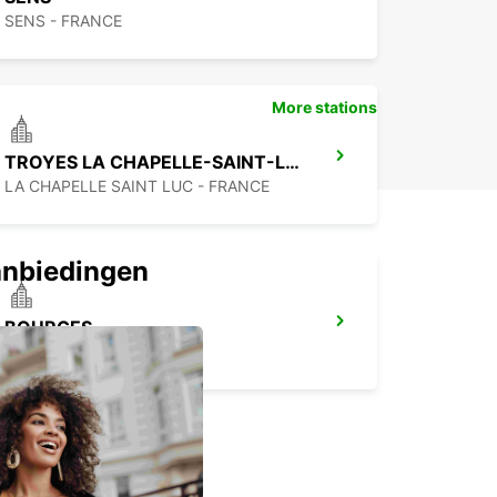
SENS - FRANCE
uropcar bent u verzekerd van betrouwbaarheid
fort tijdens uw verblijf in Auxerre en de
gende regio.
More stations
TROYES LA CHAPELLE-SAINT-LUC
LA CHAPELLE SAINT LUC - FRANCE
anbiedingen
BOURGES
BOURGES - FRANCE