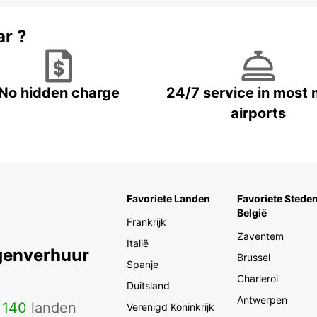
ar ?
No hidden charge
24/7 service in most 
airports
Favoriete Landen
Favoriete Steden
België
Frankrijk
Zaventem
Italië
genverhuur
Brussel
Spanje
Charleroi
Duitsland
Antwerpen
n
140
landen
Verenigd Koninkrijk