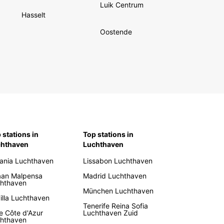
Luik Centrum
Hasselt
Oostende
 stations in
Top stations in
chthaven
Luchthaven
ania Luchthaven
Lissabon Luchthaven
aan Malpensa
Madrid Luchthaven
hthaven
München Luchthaven
illa Luchthaven
Tenerife Reina Sofia
e Côte d'Azur
Luchthaven Zuid
hthaven