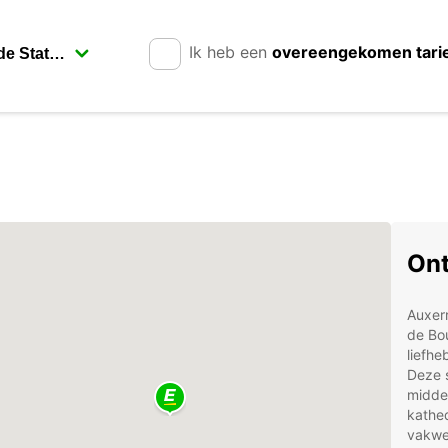
Ik heb een
overeengekomen tari
Ont
Auxerr
de Bo
liefhe
Deze s
midde
kathed
vakwer