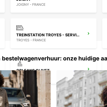
JOIGNY - FRANCE
Met E
en com
omlig
TREINSTATION TROYES - SERVICEPUNT
TROYES - FRANCE
 bestelwagenverhuur: onze huidige a
ORLEANS OLIVET
OLIVET - FRANCE