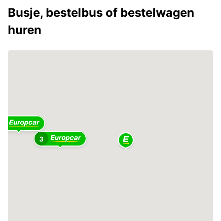
Busje, bestelbus of bestelwagen
huren
4
3