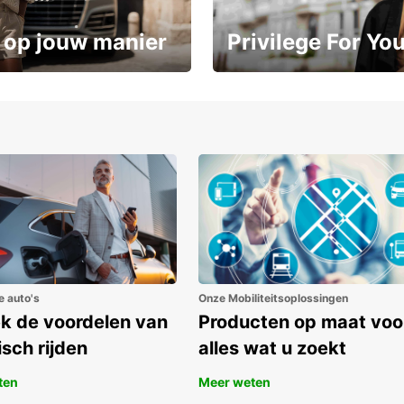
 op jouw manier
Privilege For Yo
Geniet vanaf dag één van exc
ot 15%
voordelen
e auto's
Onze Mobiliteitsoplossingen
k de voordelen van
Producten op maat voo
isch rijden
alles wat u zoekt
ten
Meer weten