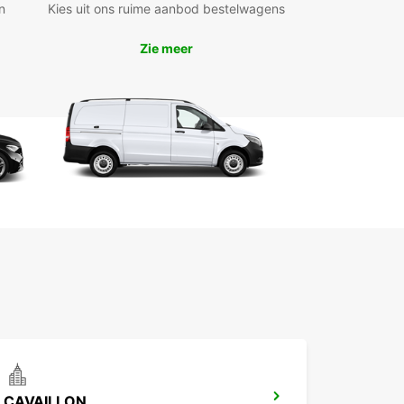
n
Kies uit ons ruime aanbod bestelwagens
ed aanbod aan voertuigen van 2m³ tot 20m³
icaceerde zakelijke oplossingen via Europcar
Zie meer
iness Solutions (EBSS)
dige ophaalpunten in het stadscentrum, op de
thaven en bij het treinstation
l en eenvoudig online boeken met toegewijde
ntenservice
xibele huurperiodes: kort, middellang of lang
richtingsverhuur beschikbaar voor maximale
ibiliteit
ropcar kiest u voor een betrouwbare partner die
nsportbehoeften in Avignon efficiënt en
sioneel invult. Reserveer vandaag nog uw
lwagen of vrachtwagen en ervaar het gemak van
ervice.
CAVAILLON