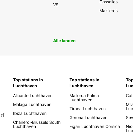
Gosselies
VS
Maisieres
Alle landen
Top stations in
Top stations in
Top
Luchthaven
Luchthaven
Lu
Alicante Luchthaven
Mallorca Palma
Cat
Luchthaven
Málaga Luchthaven
Mil
Tirana Luchthaven
Luc
Ibiza Luchthaven
d!
Gerona Luchthaven
Sev
Charleroi-Brussels South
Luchthaven
Figari Luchthaven Corsica
Nic
Luc