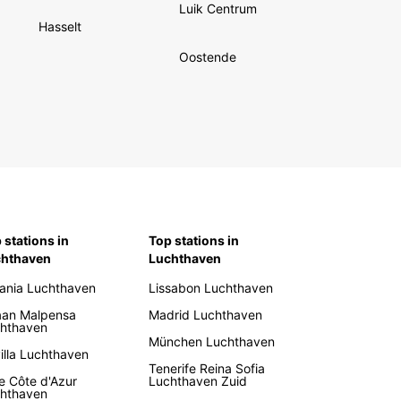
Luik Centrum
Hasselt
Oostende
 stations in
Top stations in
chthaven
Luchthaven
ania Luchthaven
Lissabon Luchthaven
aan Malpensa
Madrid Luchthaven
hthaven
München Luchthaven
illa Luchthaven
Tenerife Reina Sofia
e Côte d'Azur
Luchthaven Zuid
hthaven