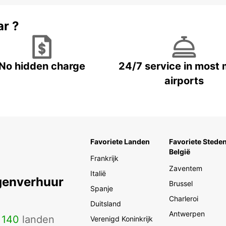
ar ?
No hidden charge
24/7 service in most 
airports
Favoriete Landen
Favoriete Steden
België
Frankrijk
Zaventem
Italië
genverhuur
Brussel
Spanje
Charleroi
Duitsland
Antwerpen
n
140
landen
Verenigd Koninkrijk