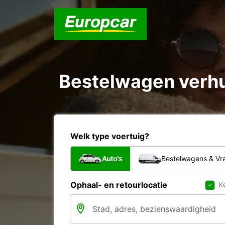
Bestelwagen verhu
Welk type voertuig?
Auto's
Bestelwagens & V
Ophaal- en retourlocatie
Ke