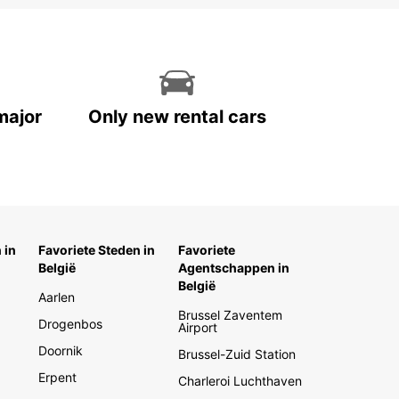
major
Only new rental cars
 in
Favoriete Steden in
Favoriete
België
Agentschappen in
België
Aarlen
Brussel Zaventem
Drogenbos
Airport
Doornik
Brussel-Zuid Station
Erpent
Charleroi Luchthaven