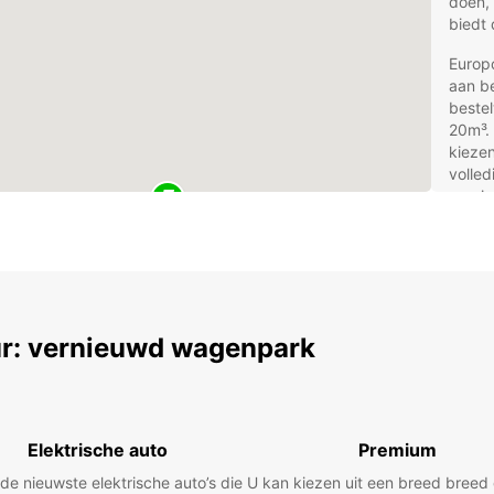
doen,
biedt 
Europc
aan b
beste
20m³. 
kiezen
volle
eenric
extra 
Voo
bes
vra
r: vernieuwd wagenpark
Av
Ges
Elektrische auto
Premium
Ide
 de nieuwste elektrische auto’s die
U kan kiezen uit een breed bree
geb