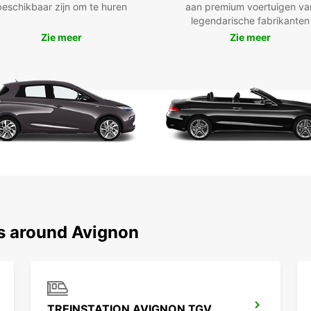
beschikbaar zijn om te huren
aan premium voertuigen va
Bre
legendarische fabrikanten
Zie meer
Zie meer
Déd
Bus
Han
luch
Sne
kla
Fle
Een
flex
Met Eu
uw tra
profes
ns around Avignon
beste
onze s
TREINSTATION AVIGNON TGV