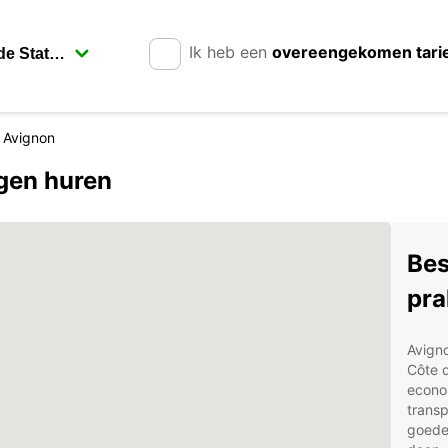
Ik heb een
overeengekomen tari
Avignon
agen huren
Bes
pra
Avigno
Côte d
econom
transp
goeder