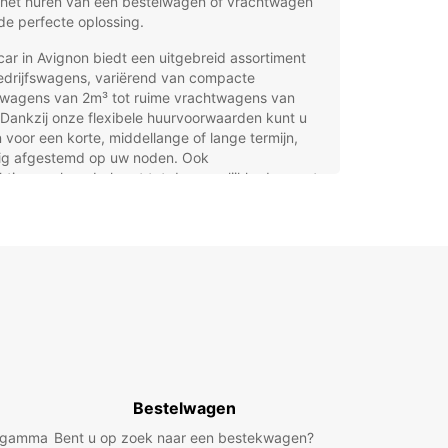
 het huren van een bestelwagen of vrachtwagen
de perfecte oplossing.
ar in Avignon biedt een uitgebreid assortiment
edrijfswagens, variërend van compacte
lwagens van 2m³ tot ruime vrachtwagens van
Dankzij onze flexibele huurvoorwaarden kunt u
 voor een korte, middellange of lange termijn,
dig afgestemd op uw noden. Ook
htingsverhuur behoort tot de mogelijkheden, wat
gemak biedt bij verhuis of leveringen.
rdelen van Europcar
telwagen- en
chtwagenverhuur in
ignon
chikt voor zowel particulieren als bedrijven
Bestelwagen
aal voor verhuizingen, leveringen en commercieel
d gamma
Bent u op zoek naar een bestekwagen?
ruik