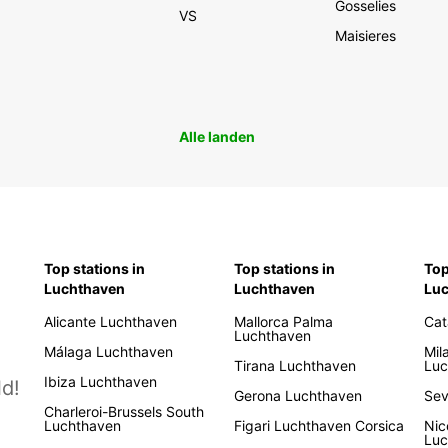
Gosselies
VS
Maisieres
Alle landen
Top stations in
Top stations in
Top
Luchthaven
Luchthaven
Lu
Alicante Luchthaven
Mallorca Palma
Cat
Luchthaven
Málaga Luchthaven
Mil
Tirana Luchthaven
Luc
Ibiza Luchthaven
d!
Gerona Luchthaven
Sev
Charleroi-Brussels South
Luchthaven
Figari Luchthaven Corsica
Nic
Luc