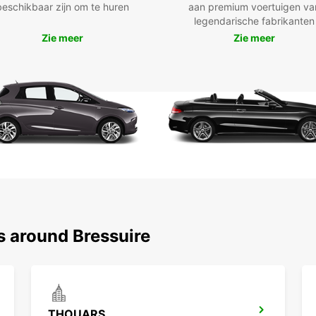
Rui
beschikbaar zijn om te huren
aan premium voertuigen va
tot
legendarische fabrikanten
Spe
Zie meer
Zie meer
Fle
Een
kla
One
Met Eu
snelle
trans
s around Bressuire
THOUARS