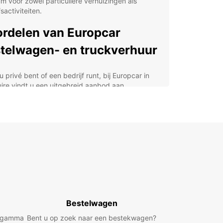
m voor zowel particuliere verhuizingen als
fsactiviteiten.
rdelen van Europcar
telwagen- en truckverhuur
u privé bent of een bedrijf runt, bij Europcar in
ire vindt u een uitgebreid aanbod aan
lwagens en vrachtwagens. Onze voertuigen
ren van compacte bestelbussen van 2m³ tot
e trucks van 20m³, ideaal voor verhuizingen,
ngen, goederenvervoer of commercieel gebruik.
ar biedt een speciale zakelijke service via
ar Business Solutions (EBSS), die is afgestemd
specifieke behoeften van bedrijven in de regio.
ndige ophaallocaties in het stadscentrum, nabij
iegveld en het treinstation van Bressuire, is het
n van uw voertuig eenvoudig en snel.
Bestelwagen
chikt voor particulieren en bedrijven
d gamma
Bent u op zoek naar een bestekwagen?