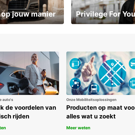
 op jouw manier
Privilege For Yo
Geniet vanaf dag één van exc
ot 15%
voordelen
e auto's
Onze Mobiliteitsoplossingen
k de voordelen van
Producten op maat voo
isch rijden
alles wat u zoekt
ten
Meer weten