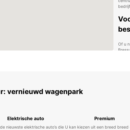
centru
bedrij
Voo
bes
Of u n
Bressu
beste
varië
groter
leveri
Europc
Europc
r: vernieuwd wagenpark
op de 
Met ha
het vl
ophale
Elektrische auto
Premium
Ges
 de nieuwste elektrische auto’s die
U kan kiezen uit een breed bree