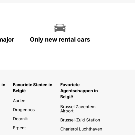
major
Only new rental cars
 in
Favoriete Steden in
Favoriete
België
Agentschappen in
België
Aarlen
Brussel Zaventem
Drogenbos
Airport
Doornik
Brussel-Zuid Station
Erpent
Charleroi Luchthaven