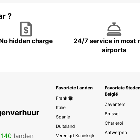
ar ?
No hidden charge
24/7 service in most 
airports
Favoriete Landen
Favoriete Steden
België
Frankrijk
Zaventem
Italië
genverhuur
Brussel
Spanje
Charleroi
Duitsland
Antwerpen
n
140
landen
Verenigd Koninkrijk