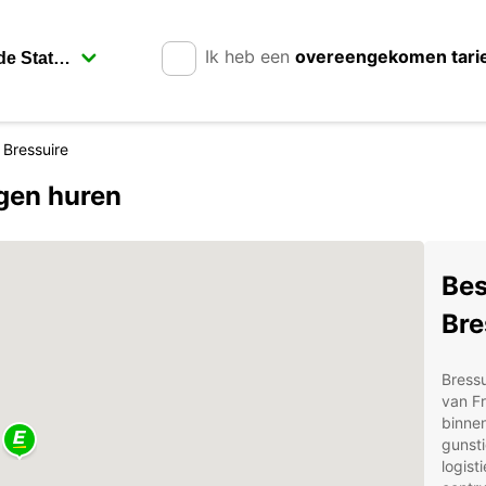
Ik heb een
overeengekomen tari
Bressuire
agen huren
Bes
Bre
Bressu
van Fr
binnen
gunsti
logist