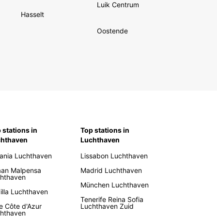
Luik Centrum
Hasselt
Oostende
 stations in
Top stations in
chthaven
Luchthaven
ania Luchthaven
Lissabon Luchthaven
aan Malpensa
Madrid Luchthaven
hthaven
München Luchthaven
illa Luchthaven
Tenerife Reina Sofia
e Côte d'Azur
Luchthaven Zuid
hthaven