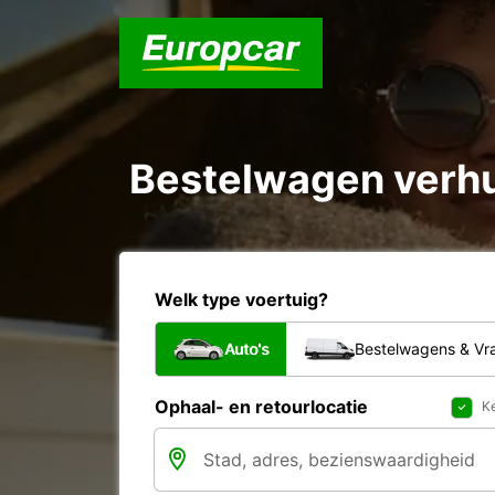
Bestelwagen verhu
Welk type voertuig?
Auto's
Bestelwagens & V
Ophaal- en retourlocatie
Ke