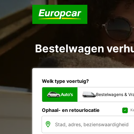
Bestelwagen verhu
Welk type voertuig?
Auto's
Bestelwagens & V
Ophaal- en retourlocatie
Ke