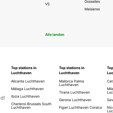
Gosselies
VS
Maisieres
Alle landen
Top stations in
Top stations in
Top
Luchthaven
Luchthaven
Lu
Alicante Luchthaven
Mallorca Palma
Cat
Luchthaven
Málaga Luchthaven
Mil
Tirana Luchthaven
Luc
Ibiza Luchthaven
d!
Gerona Luchthaven
Sev
Charleroi-Brussels South
Luchthaven
Figari Luchthaven Corsica
Nic
Luc