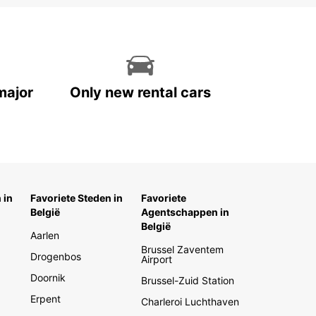
major
Only new rental cars
 in
Favoriete Steden in
Favoriete
België
Agentschappen in
België
Aarlen
Brussel Zaventem
Drogenbos
Airport
Doornik
Brussel-Zuid Station
Erpent
Charleroi Luchthaven