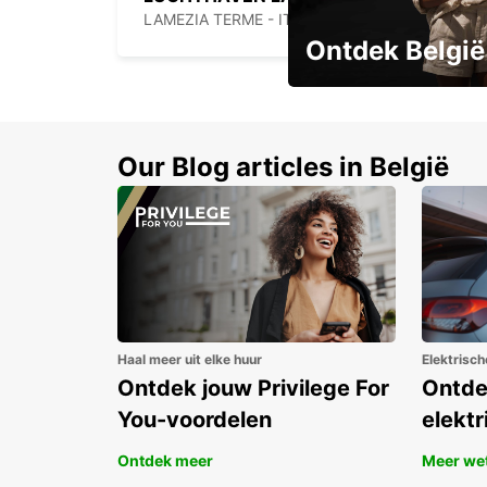
LAMEZIA TERME - ITALY
Ontdek België
Boek vroeg en bespaar t
Our Blog articles in België
Haal meer uit elke huur
Elektrisch
Ontdek jouw Privilege For
Ontde
You-voordelen
elektr
Ontdek meer
Meer we