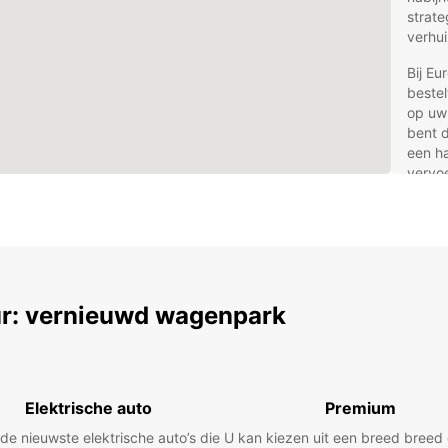
strate
verhui
Bij Eu
beste
op uw 
bent d
een h
vervoe
de jui
Voo
vra
Eur
r: vernieuwd wagenpark
Ges
Bre
en 
Elektrische auto
Premium
Spe
 de nieuwste elektrische auto’s die
U kan kiezen uit een breed bree