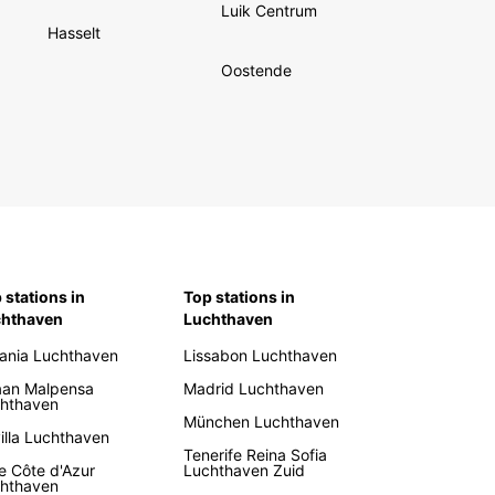
Luik Centrum
Hasselt
Oostende
 stations in
Top stations in
chthaven
Luchthaven
ania Luchthaven
Lissabon Luchthaven
aan Malpensa
Madrid Luchthaven
hthaven
München Luchthaven
illa Luchthaven
Tenerife Reina Sofia
e Côte d'Azur
Luchthaven Zuid
hthaven