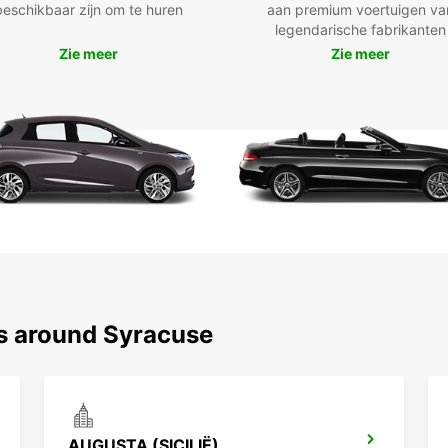
Bus
beschikbaar zijn om te huren
aan premium voertuigen va
voo
legendarische fabrikanten
Zie meer
Zie meer
Han
luch
Sne
toe
Ver
term
Een
flex
Of u n
verhui
logist
profes
uw we
ns around Syracuse
AUGUSTA (SICILIË)