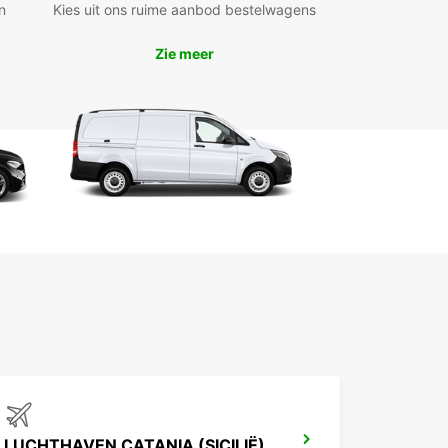
iness Solutions (EBSS) voor flexibele en
n
Kies uit ons ruime aanbod bestelwagens
rdelige contracten
dige afhaalpunten in het stadscentrum, op de
Zie meer
thaven en bij het treinstation
lle en eenvoudige online reservering met
gewijde klantenservice
huur mogelijk voor korte, middellange en lange
ijn
richtingsverhuur beschikbaar voor extra
ibiliteit
u tijdelijk een voertuig nodig heeft voor een
zing of een betrouwbare partner zoekt voor uw
ieke activiteiten, Europcar in Syracuse biedt
sionele en flexibele oplossingen die aansluiten bij
nsen.
LUCHTHAVEN CATANIA (SICILIË)