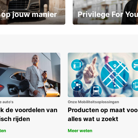
 op jouw manier
Privilege For Yo
Geniet vanaf dag één van exc
ot 15%
voordelen
e auto's
Onze Mobiliteitsoplossingen
k de voordelen van
Producten op maat voo
isch rijden
alles wat u zoekt
ten
Meer weten