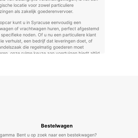
gische locatie voor zowel particuliere
zingen als zakelijk goederenvervoer.
ropcar kunt u in Syracuse eenvoudig een
lwagen of vrachtwagen huren, perfect afgestemd
specifieke noden. Of u nu een particuliere klant
ie verhuist, een bedrijf dat leveringen doet, of
andelszaak die regelmatig goederen moet
ren, onze ruime keuze aan voertuigen biedt altijd
ste oplossing.
rdelen van bestelwagen en
chtwagen huren bij
opcar in Syracuse
chikt voor zowel particuliere klanten als bedrijven
ed scala aan utilitaire voertuigen: bestelwagens
vrachtwagens van 2m³ tot 20m³
Bestelwagen
ciale zakelijke aanbiedingen via Europcar
d gamma
Bent u op zoek naar een bestekwagen?