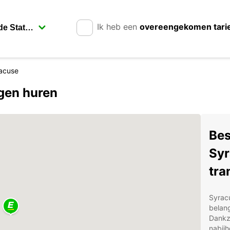
Ik heb een
overeengekomen tari
acuse
agen huren
Bes
Syr
tra
Syracu
belang
Dankzi
nabijh