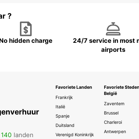
ar ?
No hidden charge
24/7 service in most 
airports
Favoriete Landen
Favoriete Steden
België
Frankrijk
Zaventem
Italië
genverhuur
Brussel
Spanje
Charleroi
Duitsland
Antwerpen
n
140
landen
Verenigd Koninkrijk