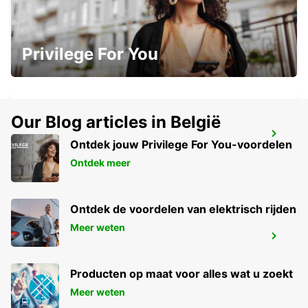
PANAMA DOWNTOWN
Privilege For You
TOCUMEN - PANAMA
Our Blog articles in België
PANAMA CALLE 50 FINANCIAL DISTRICT
Ontdek jouw Privilege For You-voordelen
PANAMA - PANAMA
Ontdek meer
Ontdek de voordelen van elektrisch rijden
Meer weten
PANAMA PAITILLA
TOCUMEN - PANAMA
Producten op maat voor alles wat u zoekt
Meer weten