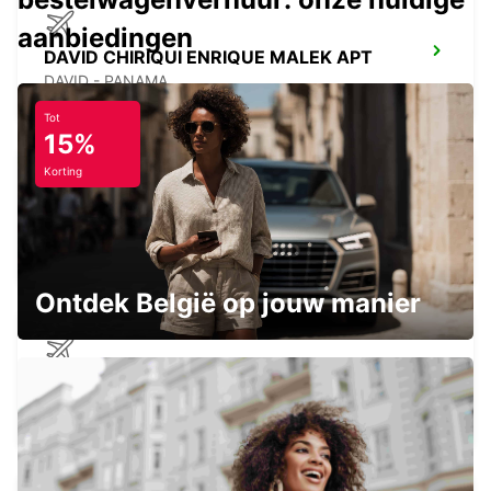
aanbiedingen
DAVID CHIRIQUI ENRIQUE MALEK APT
DAVID - PANAMA
Tot
15%
Korting
PANAMA PACIFICO AEROPUERTO
ARRAIJA - PANAMA
Ontdek België op jouw manier
PANAMA ALBROOK AIRPORT
PANAMA - PANAMA