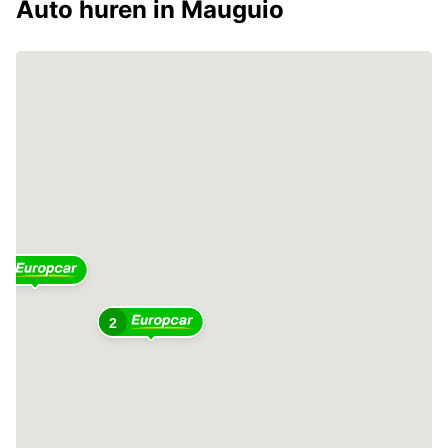
Auto huren in Mauguio
2
2