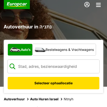
Autoverhuur in נתניה
Welk type voertuig?
Auto's
Bestelwagens & Vrachtwagens
Selecteer ophaallocatie
Autoverhuur
Auto Huren Israel
Ntnyh