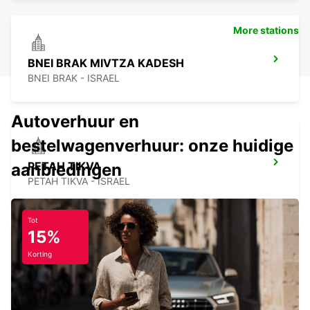
More stations
BNEI BRAK MIVTZA KADESH
BNEI BRAK - ISRAEL
Autoverhuur en
bestelwagenverhuur: onze huidige
PETAH TIKVA
aanbiedingen
PETAH TIKVA - ISRAEL
Tot
15%
Korting
TEL AVIV HAYARKON
TEL AVIV - ISRAEL