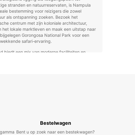
ige stranden en natuurreservaten, is Nampula
eale bestemming voor reizigers die zowel
uur als ontspanning zoeken. Bezoek het
ische centrum met zijn koloniale architectuur,
 het lokale marktleven en maak een uitstap naar
bijgelegen Gorongosa National Park voor een
wekkende safari-ervaring.
d biedt een mix van moderne faciliteiten en
ionele charme, waardoor het een unieke ervaring
r toeristen. Dankzij de groeiende economie en de
igheid van belangrijke infrastructuur, zoals een
ationale luchthaven, is Nampula steeds beter
baar voor internationale bezoekers.
rdelen van een auto huren
 Europcar in Nampula
ropcar kunt u moeiteloos een auto huren in
Bestelwagen
la, zodat u de regio op uw eigen tempo kunt
d gamma
Bent u op zoek naar een bestekwagen?
ken. Wij bieden een breed scala aan voertuigen