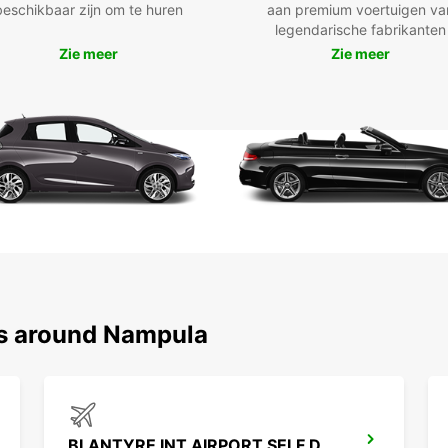
beschikbaar zijn om te huren
aan premium voertuigen va
die aa
legendarische fabrikanten
een c
Zie meer
Zie meer
een r
een mi
Onze v
waaron
handg
kiezen
huurpe
bieden
op de 
Boek e
flexib
reis n
ns around Nampula
Rui
Ele
Oph
Sne
BLANTYRE INT AIRPORT SELF DRIVE