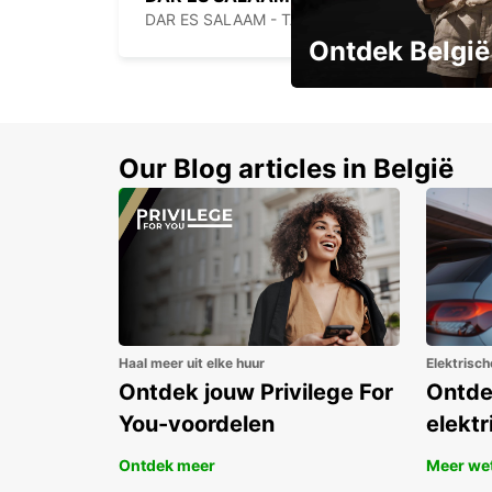
DAR ES SALAAM - TANZANIA
Ontdek België
Boek vroeg en bespaar t
Our Blog articles in België
Haal meer uit elke huur
Elektrisch
Ontdek jouw Privilege For
Ontde
You-voordelen
elektr
Ontdek meer
Meer we