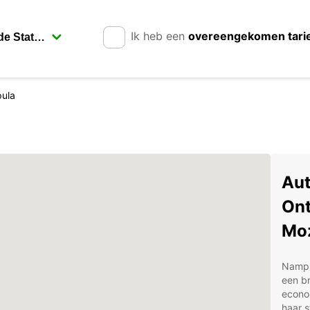
Ik heb een
overeengekomen tari
ula
Aut
Ont
Mo
Nampu
een br
econom
haar s