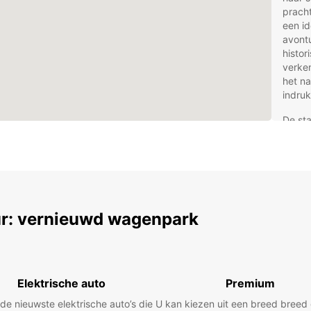
pracht
een id
avont
histor
verken
het na
indruk
De sta
tradit
is voo
aanwez
intern
bereik
r: vernieuwd wagenpark
Voo
bij
Met Eu
Elektrische auto
Premium
Nampu
 de nieuwste elektrische auto’s die
U kan kiezen uit een breed bree
ontdek