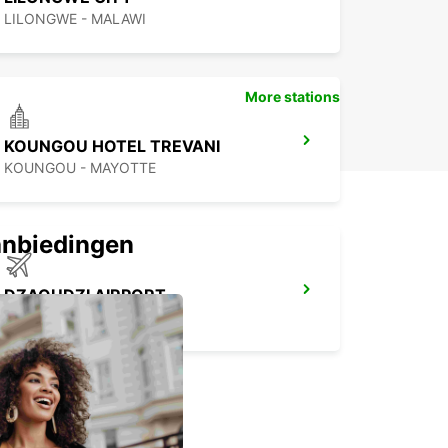
te, middellange en lange termijn huren
LILONGWE - MALAWI
richtingshuur mogelijk
More stations
KOUNGOU HOTEL TREVANI
KOUNGOU - MAYOTTE
anbiedingen
DZAOUDZI AIRPORT
PAMANDZI - MAYOTTE