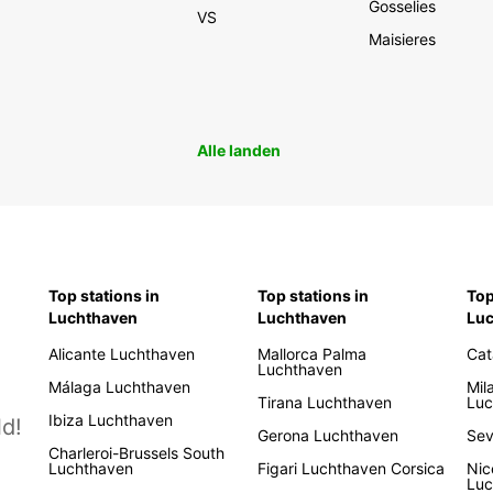
Gosselies
VS
Maisieres
Alle landen
Top stations in
Top stations in
Top
Luchthaven
Luchthaven
Lu
Alicante Luchthaven
Mallorca Palma
Cat
Luchthaven
Málaga Luchthaven
Mil
Tirana Luchthaven
Luc
Ibiza Luchthaven
d!
Gerona Luchthaven
Sev
Charleroi-Brussels South
Luchthaven
Figari Luchthaven Corsica
Nic
Luc