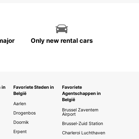
major
Only new rental cars
 in
Favoriete Steden in
Favoriete
België
Agentschappen in
België
Aarlen
Brussel Zaventem
Drogenbos
Airport
Doornik
Brussel-Zuid Station
Erpent
Charleroi Luchthaven