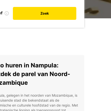
ef
Zoek
o huren in Nampula:
dek de parel van Noord-
zambique
la, gelegen in het noorden van Mozambique, is
uisende stad die bekendstaat als de
ische en culturele hoofdstad van de regio. Met
trategische ligging als toegangspoort tot