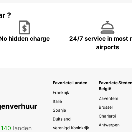
ar ?
No hidden charge
24/7 service in most 
airports
Favoriete Landen
Favoriete Steden
België
Frankrijk
Zaventem
Italië
genverhuur
Brussel
Spanje
Charleroi
Duitsland
Antwerpen
n
140
landen
Verenigd Koninkrijk