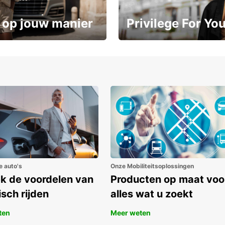
 op jouw manier
Privilege For Yo
Geniet vanaf dag één van exc
ot 15%
voordelen
e auto's
Onze Mobiliteitsoplossingen
k de voordelen van
Producten op maat voo
isch rijden
alles wat u zoekt
ten
Meer weten