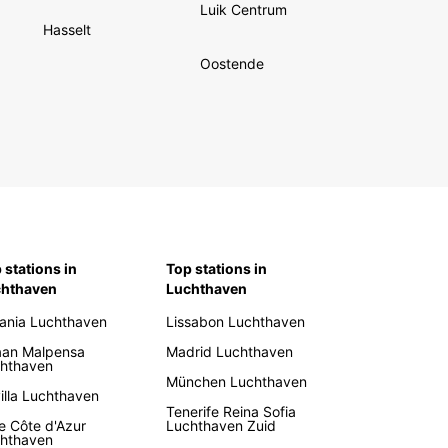
Luik Centrum
Hasselt
Oostende
 stations in
Top stations in
chthaven
Luchthaven
ania Luchthaven
Lissabon Luchthaven
aan Malpensa
Madrid Luchthaven
hthaven
München Luchthaven
illa Luchthaven
Tenerife Reina Sofia
e Côte d'Azur
Luchthaven Zuid
hthaven