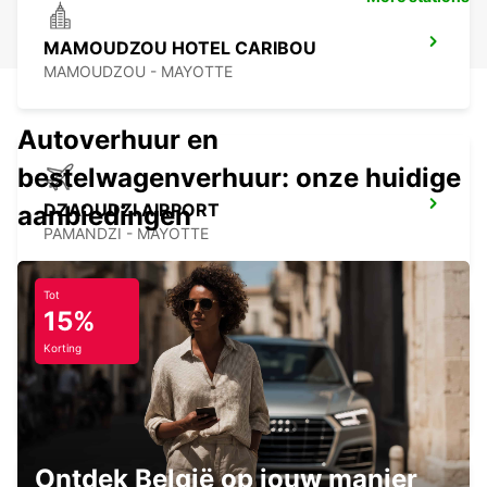
MAMOUDZOU HOTEL CARIBOU
MAMOUDZOU - MAYOTTE
Autoverhuur en
bestelwagenverhuur: onze huidige
DZAOUDZI AIRPORT
aanbiedingen
PAMANDZI - MAYOTTE
Tot
15%
Korting
BLANTYRE INT AIRPORT SELF DRIVE
BLANTYRE - MALAWI
Ontdek België op jouw manier