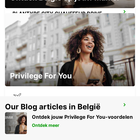
BLANTYRE CITY CHAUFFEUR DRIVE
BLANTYRE - MALAWI
DAR ES SALAAM AIRPORT
DAR ES SALAAM - TANZANIA
Privilege For You
Our Blog articles in België
DAR ES SALAAM AIRPORT
DAR ES SALAAM - TANZANIA
Ontdek jouw Privilege For You-voordelen
Ontdek meer