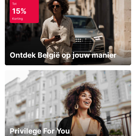
Tot
15%
Korting
Ontdek België op jouw manier
Privilege For You