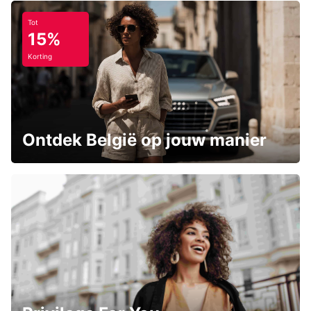
Tot
15%
Korting
Ontdek België op jouw manier