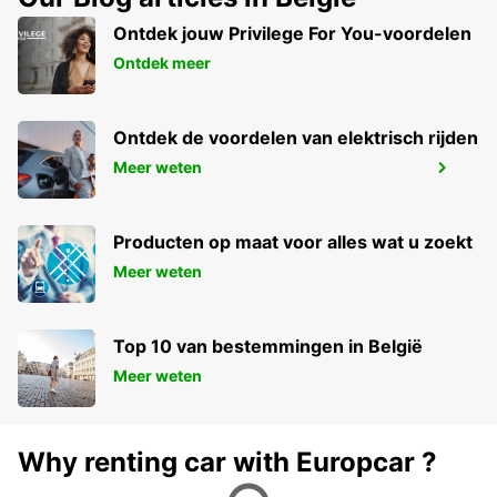
KOLKATA - INDIA
Ontdek jouw Privilege For You-voordelen
Ontdek meer
Ontdek de voordelen van elektrisch rijden
KOLKATA INTERNATIONAL AIRPORT
Meer weten
TERMINAL 2
KOLKATA - INDIA
Producten op maat voor alles wat u zoekt
Meer weten
Top 10 van bestemmingen in België
Meer weten
Why renting car with Europcar ?