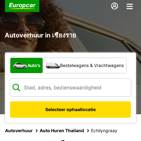
Autoverhuur in เชียงราย
Welk type voertuig?
Auto's
Bestelwagens & Vrachtwagens
Selecteer ophaallocatie
Autoverhuur
Auto Huren Thailand
Echiiyngraay