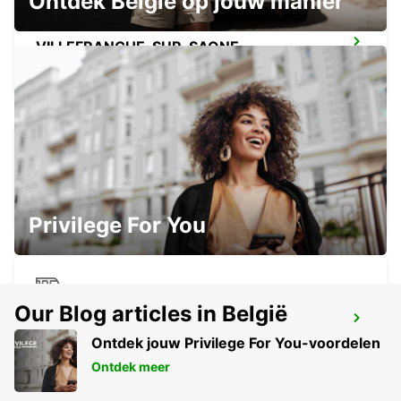
Ontdek België op jouw manier
VILLEFRANCHE-SUR-SAONE
VILLEFRANCHE SUR SAONE - FRANCE
SAINT-ETIENNE
SAINT ETIENNE - FRANCE
Privilege For You
Our Blog articles in België
TREINSTATION SAINT-ETIENNE -
SERVICEPUNT
Ontdek jouw Privilege For You-voordelen
ST ETIENNE - FRANCE
Ontdek meer