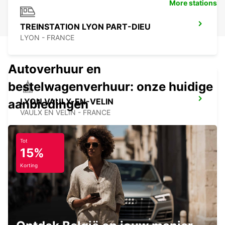
More stations
TREINSTATION LYON PART-DIEU
LYON - FRANCE
Autoverhuur en
bestelwagenverhuur: onze huidige
LYON VAULX-EN-VELIN
aanbiedingen
VAULX EN VELIN - FRANCE
Tot
15%
Korting
LUCHTHAVEN LYON
LYON - FRANCE